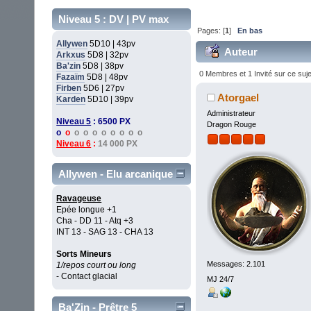
Niveau 5 : DV | PV max
Pages: [
1
]
En bas
Allywen
5D10 | 43pv
Auteur
Arkxus
5D8 | 32pv
Ba'zin
5D8 | 38pv
(Lu 58427 fois)
0 Membres et 1 Invité sur ce suje
Fazaïm
5D8 | 48pv
Firben
5D6 | 27pv
Atorgael
Karden
5D10 | 39pv
Administrateur
Niveau 5
: 6500 PX
Dragon Rouge
o
o
o o o o o o o o
Niveau 6
:
14 000 PX
Allywen - Elu arcanique
Ravageuse
Epée longue +1
Cha - DD 11 - Atq +3
INT 13 - SAG 13 - CHA 13
Sorts Mineurs
Messages: 2.101
1/repos court ou long
- Contact glacial
MJ 24/7
Ba'Zin - Prêtre 5