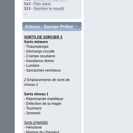
S13 -
Plan astral
S13 -
Skambor le maudit
...
Arkxus - Sorcier-Prêtre
SORTS DE SORCIER 3
Sorts mineurs
- Thaumaturgie
- Décharge occulte
- Crampe soudaine
- Assistance divine
- Lumière
- Sarcasmes venimeux
2 Emplacements de sorts de
niveau 2
Sorts niveau 1
- Réprimande maléfique
- Détection de la magie
- Tourment
- Sommeil
Sorts d'Akhlitôl
- Héroïsme
- Marque du chasseur