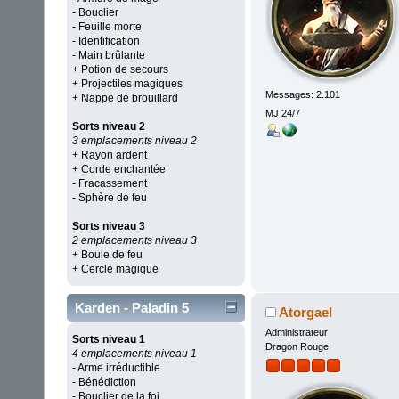
- Bouclier
- Feuille morte
- Identification
- Main brûlante
+ Potion de secours
+ Projectiles magiques
Messages: 2.101
+ Nappe de brouillard
MJ 24/7
Sorts niveau 2
3 emplacements niveau 2
+ Rayon ardent
+ Corde enchantée
- Fracassement
- Sphère de feu
Sorts niveau 3
2 emplacements niveau 3
+ Boule de feu
+ Cercle magique
Karden - Paladin 5
Atorgael
Administrateur
Sorts niveau 1
Dragon Rouge
4 emplacements niveau 1
- Arme irréductible
- Bénédiction
- Bouclier de la foi