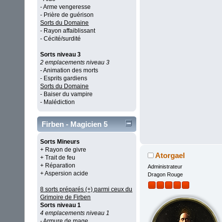
- Arme vengeresse
- Prière de guérison
Sorts du Domaine
- Rayon affaiblissant
- Cécité/surdité
Sorts niveau 3
2 emplacements niveau 3
- Animation des morts
- Esprits gardiens
Sorts du Domaine
- Baiser du vampire
- Malédiction
Firben - Magicien 5
Sorts Mineurs
+ Rayon de givre
Atorgael
+ Trait de feu
+ Réparation
Administrateur
+ Aspersion acide
Dragon Rouge
8 sorts préparés (+) parmi ceux du
Grimoire de Firben
Sorts niveau 1
4 emplacements niveau 1
- Armure de mage