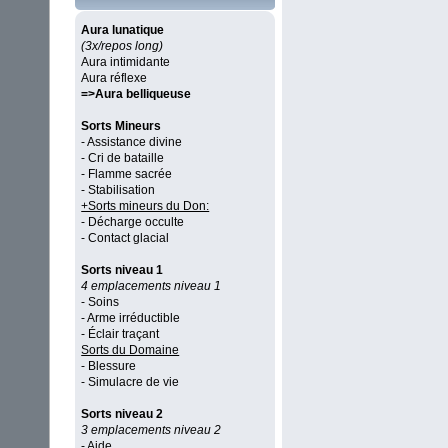
Aura lunatique
(3x/repos long)
Aura intimidante
Aura réflexe
=>Aura belliqueuse
Sorts Mineurs
- Assistance divine
- Cri de bataille
- Flamme sacrée
- Stabilisation
+Sorts mineurs du Don:
- Décharge occulte
- Contact glacial
Sorts niveau 1
4 emplacements niveau 1
- Soins
- Arme irréductible
- Éclair traçant
Sorts du Domaine
- Blessure
- Simulacre de vie
Sorts niveau 2
3 emplacements niveau 2
- Aide