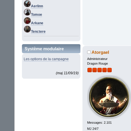
Aerlinn
Tomoe
Arkane
Tenctere
Système modulaire
Atorgael
Les options de la campagne
Administrateur
Dragon Rouge
(maj 11/09/19)
Messages: 2.101
MJ 24/7