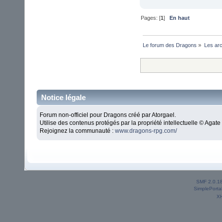
Pages: [
1
]
En haut
Le forum des Dragons
»
Les ar
Notice légale
Forum non-officiel pour Dragons créé par Atorgael.
Utilise des contenus protégés par la propriété intellectuelle © Aga
Rejoignez la communauté :
www.dragons-rpg.com/
SMF 2.0.1
SimplePorta
X