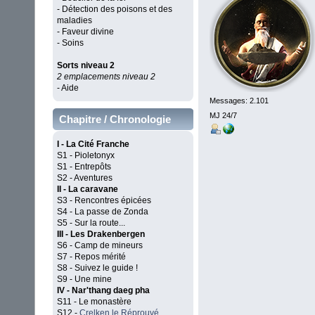
- Détection des poisons et des
maladies
- Faveur divine
- Soins
Sorts niveau 2
2 emplacements niveau 2
- Aide
Messages: 2.101
MJ 24/7
Chapitre / Chronologie
I - La Cité Franche
S1 - Pioletonyx
S1 - Entrepôts
S2 - Aventures
II - La caravane
S3 - Rencontres épicées
S4 - La passe de Zonda
S5 - Sur la route...
III - Les Drakenbergen
S6 - Camp de mineurs
S7 - Repos mérité
S8 - Suivez le guide !
S9 - Une mine
IV - Nar'thang daeg pha
S11 - Le monastère
S12 -
Crelken le Réprouvé