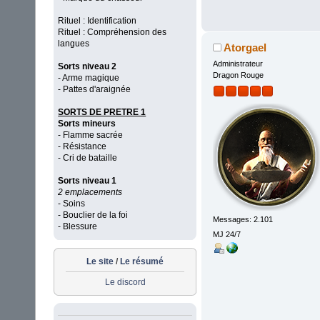
Rituel : Identification
Rituel : Compréhension des
langues
Atorgael
Administrateur
Sorts niveau 2
Dragon Rouge
- Arme magique
- Pattes d'araignée
SORTS DE PRETRE 1
Sorts mineurs
- Flamme sacrée
- Résistance
- Cri de bataille
Sorts niveau 1
2 emplacements
- Soins
- Bouclier de la foi
Messages: 2.101
- Blessure
MJ 24/7
Le site
/
Le résumé
Le discord