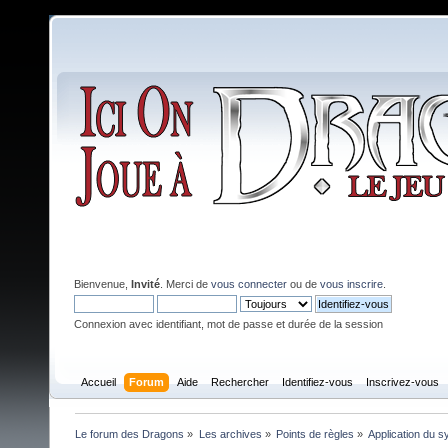
Bienvenue,
Invité
. Merci de
vous connecter
ou de
vous inscrire
.
Connexion avec identifiant, mot de passe et durée de la session
Accueil
Forum
Aide
Rechercher
Identifiez-vous
Inscrivez-vous
Le forum des Dragons
»
Les archives
»
Points de règles
»
Application du 