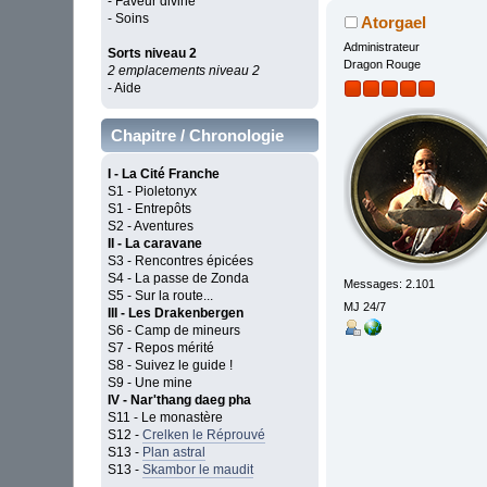
- Faveur divine
- Soins
Atorgael
Administrateur
Sorts niveau 2
Dragon Rouge
2 emplacements niveau 2
- Aide
Chapitre / Chronologie
I - La Cité Franche
S1 - Pioletonyx
S1 - Entrepôts
S2 - Aventures
II - La caravane
S3 - Rencontres épicées
S4 - La passe de Zonda
Messages: 2.101
S5 - Sur la route...
MJ 24/7
III - Les Drakenbergen
S6 - Camp de mineurs
S7 - Repos mérité
S8 - Suivez le guide !
S9 - Une mine
IV - Nar'thang daeg pha
S11 - Le monastère
S12 -
Crelken le Réprouvé
S13 -
Plan astral
S13 -
Skambor le maudit