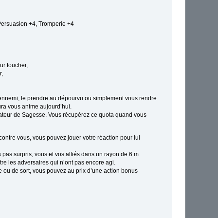
 Persuasion +4, Tromperie +4
ur toucher,
r,
l’ennemi, le prendre au dépourvu ou simplement vous rendre
aura vous anime aujourd’hui.
icateur de Sagesse. Vous récupérez ce quota quand vous
contre vous, vous pouvez jouer votre réaction pour lui
 pas surpris, vous et vos alliés dans un rayon de 6 m
re les adversaires qui n’ont pas encore agi.
e ou de sort, vous pouvez au prix d’une action bonus