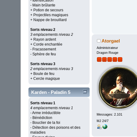
- Identification
- Main brûlante
+ Potion de secours
+ Projectiles magiques
+ Nappe de brouillard
Sorts niveau 2
3 emplacements niveau 2
+ Rayon ardent
Atorgael
+ Corde enchantée
Administrateur
- Fracassement
Dragon Rouge
- Sphère de feu
Sorts niveau 3
2 emplacements niveau 3
+ Boule de feu
+ Cercle magique
Karden - Paladin 5
Sorts niveau 1
4 emplacements niveau 1
- Arme irréductible
Messages: 2.101
- Bénédiction
MJ 24/7
- Bouclier de la foi
- Détection des poisons et des
maladies