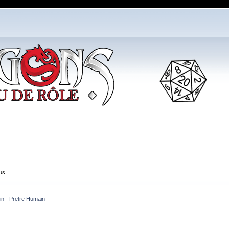
us
in - Pretre Humain