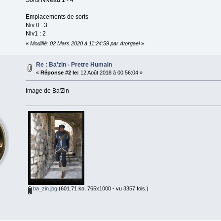
Sorts Niveau 1 - 4
Emplacements de sorts
Niv 0 : 3
Niv1 : 2
«
Modifié: 02 Mars 2020 à 11:24:59 par Atorgael
»
Re : Ba'zin - Pretre Humain
«
Réponse #2 le:
12 Août 2018 à 00:56:04 »
Image de Ba'Zin
ba_zin.jpg
(601.71 ko, 765x1000 - vu 3357 fois.)