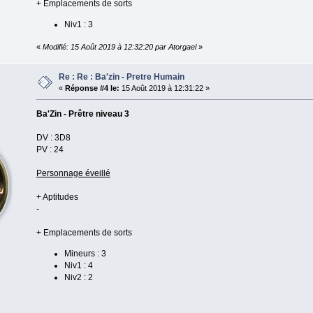
+ Emplacements de sorts
Niv1 : 3
«
Modifié: 15 Août 2019 à 12:32:20 par Atorgael
»
Re : Re : Ba'zin - Pretre Humain
«
Réponse #4 le:
15 Août 2019 à 12:31:22 »
Ba'Zin - Prêtre niveau 3
DV : 3D8
PV : 24
Personnage éveillé
+ Aptitudes
-
+ Emplacements de sorts
Mineurs : 3
Niv1 : 4
Niv2 : 2