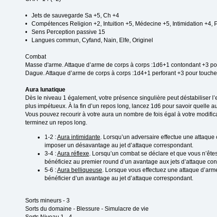
• Jets de sauvegarde Sa +5, Ch +4
• Compétences Religion +2, Intuition +5, Médecine +5, Intimidation +4,
• Sens Perception passive 15
• Langues commun, Cyfand, Nain, Elfe, Originel
Combat
Masse d'arme. Attaque d’arme de corps à corps :1d6+1 contondant +3 po
Dague. Attaque d’arme de corps à corps :1d4+1 perforant +3 pour touche
Aura lunatique
Dès le niveau 1 également, votre présence singulière peut déstabiliser 
plus impétueux. À la fin d’un repos long, lancez 1d6 pour savoir quelle 
Vous pouvez recourir à votre aura un nombre de fois égal à votre modif
terminez un repos long.
1-2 :
Aura intimidante
. Lorsqu’un adversaire effectue une attaque 
imposer un désavantage au jet d’attaque correspondant.
3-4 :
Aura réflexe
. Lorsqu’un combat se déclare et que vous n’êtes
bénéficiez au premier round d’un avantage aux jets d’attaque cont
5-6 :
Aura belliqueuse
. Lorsque vous effectuez une attaque d’arm
bénéficier d’un avantage au jet d’attaque correspondant.
Sorts mineurs - 3
Sorts du domaine - Blessure - Simulacre de vie