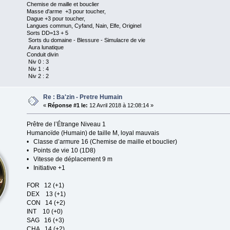
Chemise de maille et bouclier
Masse d'arme +3 pour toucher,
Dague +3 pour toucher,
Langues commun, Cyfand, Nain, Elfe, Originel
Sorts DD=13 + 5
Sorts du domaine - Blessure - Simulacre de vie
Aura lunatique
Conduit divin
Niv 0 : 3
Niv 1 : 4
Niv 2 : 2
Re : Ba'zin - Pretre Humain
«
Réponse #1 le:
12 Avril 2018 à 12:08:14 »
Prêtre de l’Étrange Niveau 1
Humanoïde (Humain) de taille M, loyal mauvais
• Classe d’armure 16 (Chemise de maille et bouclier)
• Points de vie 10 (1D8)
• Vitesse de déplacement 9 m
• Initiative +1
FOR 12 (+1)
DEX 13 (+1)
CON 14 (+2)
INT 10 (+0)
SAG 16 (+3)
CHA 14 (+2)