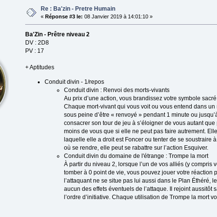
Re : Ba'zin - Pretre Humain
«
Réponse #3 le:
08 Janvier 2019 à 14:01:10 »
Ba'Zin - Prêtre niveau 2
DV : 2D8
PV : 17
+ Aptitudes
Conduit divin - 1/repos
Conduit divin : Renvoi des morts-vivants
Au prix d’une action, vous brandissez votre symbole sacré
Chaque mort-vivant qui vous voit ou vous entend dans un 
sous peine d’être « renvoyé » pendant 1 minute ou jusqu’à
consacrer son tour de jeu à s’éloigner de vous autant que
moins de vous que si elle ne peut pas faire autrement. Elle
laquelle elle a droit est Foncer ou tenter de se soustraire à
où se rendre, elle peut se rabattre sur l’action Esquiver.
Conduit divin du domaine de l'étrange : Trompe la mort
À partir du niveau 2, lorsque l’un de vos alliés (y compri
tomber à 0 point de vie, vous pouvez jouer votre réaction p
l’attaquant ne se situe pas lui aussi dans le Plan Éthéré, le
aucun des effets éventuels de l’attaque. Il rejoint aussitô
l’ordre d’initiative. Chaque utilisation de Trompe la mort 