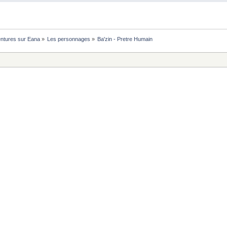
ntures sur Eana
»
Les personnages
»
Ba'zin - Pretre Humain