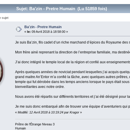
Sujet: Ba'zin - Pretre Humain (Lu 51859 fois)
 sujet
Ba'zin - Pretre Humain
«
le:
09 Avril 2018 à 18:58:00 »
Je suis Ba’zin, fils cadet d’un riche marchand d’épices du Royaume des 
Mon frère ainé reprenant la direction de l’entreprise familiale, ma destiné
J’ai donc intégré le temple local de la région et confié aux enseignemen
Après quelques années de noviciat pendant lesquelles j’ai acquis quelqu
grand maitre An’Entor m’a confié la tâche, avec quelques autres prêtres, 
temple qui fut dérobée dans les temps anciens lorsque le pays était sou
bienveillantes avec notre ordre.
Nous avons été répartis sur différents territoires et j’ai été désigné pour l
Je me suis donc embarqué afin de trouver une équipe d’aventuriers qui p
«
Modifié: 12 Avril 2018 à 10:19:24 par Kragor
»
Prêtre de l’Étrange Niveau 3
Humain