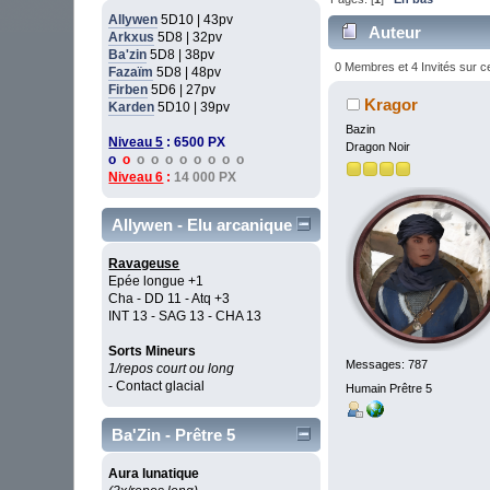
Allywen
5D10 | 43pv
Auteur
Arkxus
5D8 | 32pv
Ba'zin
5D8 | 38pv
0 Membres et 4 Invités sur ce
Fazaïm
5D8 | 48pv
Firben
5D6 | 27pv
Kragor
Karden
5D10 | 39pv
Bazin
Niveau 5
: 6500 PX
Dragon Noir
o
o
o o o o o o o o
Niveau 6
:
14 000 PX
Allywen - Elu arcanique
Ravageuse
Epée longue +1
Cha - DD 11 - Atq +3
INT 13 - SAG 13 - CHA 13
Sorts Mineurs
Messages: 787
1/repos court ou long
- Contact glacial
Humain Prêtre 5
Ba'Zin - Prêtre 5
Aura lunatique