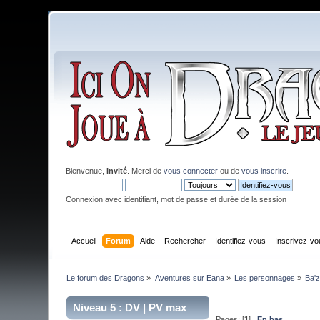
Bienvenue,
Invité
. Merci de
vous connecter
ou de
vous inscrire
.
Connexion avec identifiant, mot de passe et durée de la session
Accueil
Forum
Aide
Rechercher
Identifiez-vous
Inscrivez-vo
Le forum des Dragons
»
Aventures sur Eana
»
Les personnages
»
Ba'z
Niveau 5 : DV | PV max
Pages: [
1
]
En bas