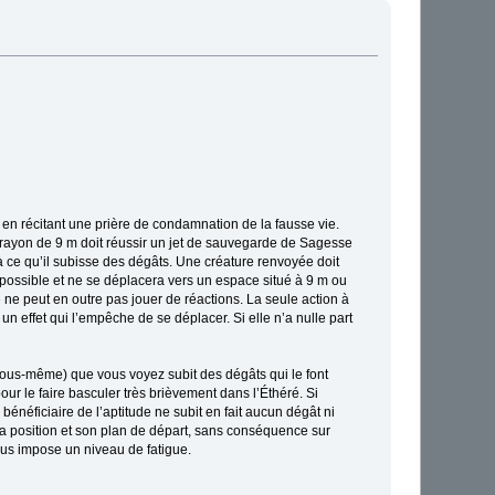
 en récitant une prière de condamnation de la fausse vie.
rayon de 9 m doit réussir un jet de sauvegarde de Sagesse
 ce qu’il subisse des dégâts. Une créature renvoyée doit
 possible et ne se déplacera vers un espace situé à 9 m ou
 ne peut en outre pas jouer de réactions. La seule action à
 un effet qui l’empêche de se déplacer. Si elle n’a nulle part
s vous-même) que vous voyez subit des dégâts qui le font
our le faire basculer très brièvement dans l’Éthéré. Si
 bénéficiaire de l’aptitude ne subit en fait aucun dégât ni
t sa position et son plan de départ, sans conséquence sur
vous impose un niveau de fatigue.