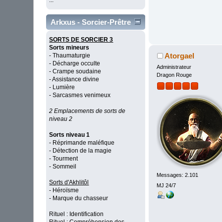
...
Arkxus - Sorcier-Prêtre
SORTS DE SORCIER 3
Sorts mineurs
Atorgael
- Thaumaturgie
- Décharge occulte
Administrateur
- Crampe soudaine
Dragon Rouge
- Assistance divine
- Lumière
- Sarcasmes venimeux
2 Emplacements de sorts de
niveau 2
Sorts niveau 1
- Réprimande maléfique
- Détection de la magie
- Tourment
- Sommeil
Messages: 2.101
Sorts d'Akhlitôl
MJ 24/7
- Héroïsme
- Marque du chasseur
Rituel : Identification