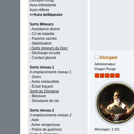
(3x/repos long)
Aura intimidante
Aura réflexe
=>Aura belliqueuse
Sorts Mineurs
- Assistance divine
- Cri de bataille
- Flamme sacrée
- Stabilisation
+Sorts mineurs du Don:
- Décharge occulte
Atorgael
- Contact glacial
Administrateur
Sorts niveau 1
Dragon Rouge
4 emplacements niveau 1
- Soins
- Arme irréductible
- Éclair traçant
Sorts du Domaine
- Blessure
- Simulacre de vie
Sorts niveau 2
3 emplacements niveau 2
- Aide
- Arme vengeresse
Messages: 2.101
- Prière de guérison