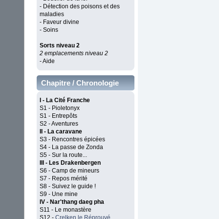
- Détection des poisons et des
maladies
- Faveur divine
- Soins
Sorts niveau 2
2 emplacements niveau 2
- Aide
Chapitre / Chronologie
I - La Cité Franche
S1 - Pioletonyx
S1 - Entrepôts
S2 - Aventures
II - La caravane
S3 - Rencontres épicées
S4 - La passe de Zonda
S5 - Sur la route...
III - Les Drakenbergen
S6 - Camp de mineurs
S7 - Repos mérité
S8 - Suivez le guide !
S9 - Une mine
IV - Nar'thang daeg pha
S11 - Le monastère
S12 -
Crelken le Réprouvé