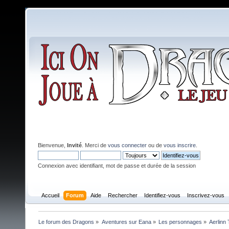
Bienvenue,
Invité
. Merci de
vous connecter
ou de
vous inscrire
.
Connexion avec identifiant, mot de passe et durée de la session
Accueil
Forum
Aide
Rechercher
Identifiez-vous
Inscrivez-vous
Le forum des Dragons
»
Aventures sur Eana
»
Les personnages
»
Aerlinn 