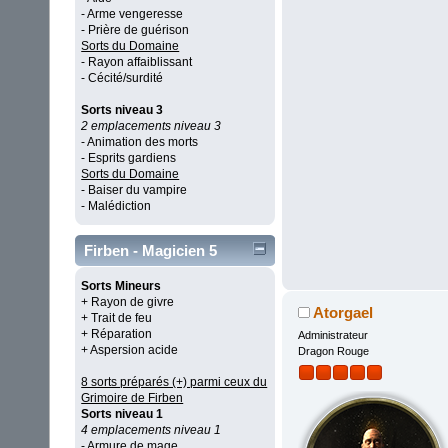
- Arme vengeresse
- Prière de guérison
Sorts du Domaine
- Rayon affaiblissant
- Cécité/surdité
Sorts niveau 3
2 emplacements niveau 3
- Animation des morts
- Esprits gardiens
Sorts du Domaine
- Baiser du vampire
- Malédiction
Firben - Magicien 5
Sorts Mineurs
+ Rayon de givre
Atorgael
+ Trait de feu
+ Réparation
Administrateur
+ Aspersion acide
Dragon Rouge
8 sorts préparés (+) parmi ceux du
Grimoire de Firben
Sorts niveau 1
4 emplacements niveau 1
- Armure de mage