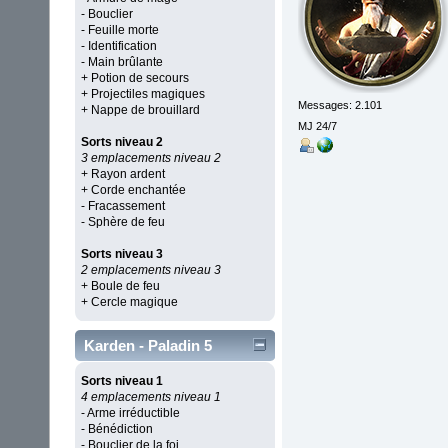
- Bouclier
- Feuille morte
- Identification
- Main brûlante
+ Potion de secours
+ Projectiles magiques
Messages: 2.101
+ Nappe de brouillard
MJ 24/7
Sorts niveau 2
3 emplacements niveau 2
+ Rayon ardent
+ Corde enchantée
- Fracassement
- Sphère de feu
Sorts niveau 3
2 emplacements niveau 3
+ Boule de feu
+ Cercle magique
Karden - Paladin 5
Sorts niveau 1
4 emplacements niveau 1
- Arme irréductible
- Bénédiction
- Bouclier de la foi