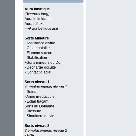
Aura lunatique
(3x/repos long)
Aura intimidante
Aura réflexe
=>Aura belliqueuse
Sorts Mineurs
- Assistance divine
- Cri de bataille
- Flamme sacrée
- Stabilisation
+Sorts mineurs du Don:
- Décharge occulte
- Contact glacial
Sorts niveau 1
4 emplacements niveau 1
- Soins
- Arme irréductible
- Éclair traçant
Sorts du Domaine
- Blessure
- Simulacre de vie
Sorts niveau 2
3 emplacements niveau 2
- Aide