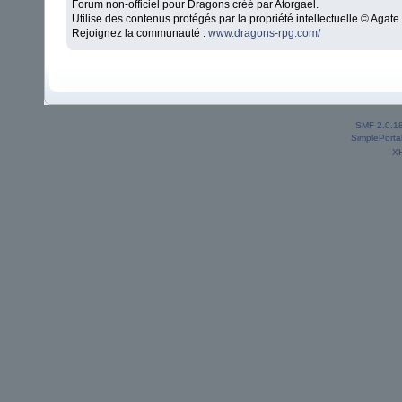
Forum non-officiel pour Dragons créé par Atorgael.
Utilise des contenus protégés par la propriété intellectuelle © Aga
Rejoignez la communauté :
www.dragons-rpg.com/
SMF 2.0.1
SimplePorta
X