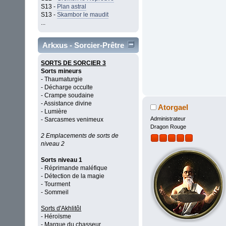
S13 -
Plan astral
S13 -
Skambor le maudit
...
Arkxus - Sorcier-Prêtre
SORTS DE SORCIER 3
Sorts mineurs
- Thaumaturgie
- Décharge occulte
- Crampe soudaine
- Assistance divine
Atorgael
- Lumière
Administrateur
- Sarcasmes venimeux
Dragon Rouge
2 Emplacements de sorts de
niveau 2
Sorts niveau 1
- Réprimande maléfique
- Détection de la magie
- Tourment
- Sommeil
Sorts d'Akhlitôl
- Héroïsme
- Marque du chasseur