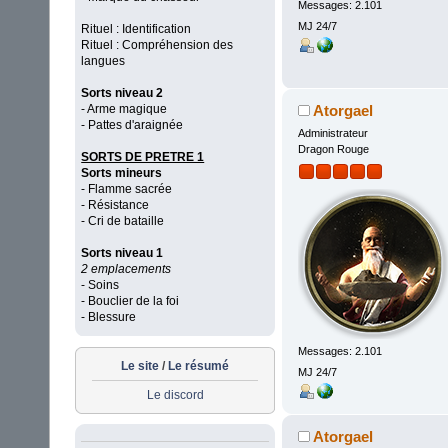
Messages: 2.101
MJ 24/7
Rituel : Identification
Rituel : Compréhension des
langues
Sorts niveau 2
- Arme magique
Atorgael
- Pattes d'araignée
Administrateur
Dragon Rouge
SORTS DE PRETRE 1
Sorts mineurs
- Flamme sacrée
- Résistance
- Cri de bataille
Sorts niveau 1
2 emplacements
- Soins
- Bouclier de la foi
- Blessure
Messages: 2.101
Le site
/
Le résumé
MJ 24/7
Le discord
Atorgael