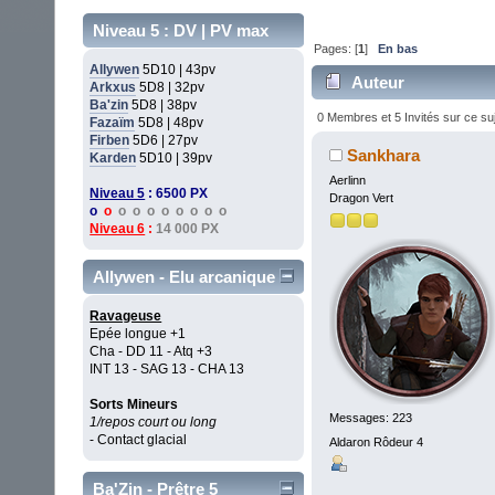
Niveau 5 : DV | PV max
Pages: [
1
]
En bas
Allywen
5D10 | 43pv
Auteur
Arkxus
5D8 | 32pv
Ba'zin
5D8 | 38pv
0 Membres et 5 Invités sur ce su
Fazaïm
5D8 | 48pv
Firben
5D6 | 27pv
Sankhara
Karden
5D10 | 39pv
Aerlinn
Niveau 5
: 6500 PX
Dragon Vert
o
o
o o o o o o o o
Niveau 6
:
14 000 PX
Allywen - Elu arcanique
Ravageuse
Epée longue +1
Cha - DD 11 - Atq +3
INT 13 - SAG 13 - CHA 13
Sorts Mineurs
Messages: 223
1/repos court ou long
- Contact glacial
Aldaron Rôdeur 4
Ba'Zin - Prêtre 5