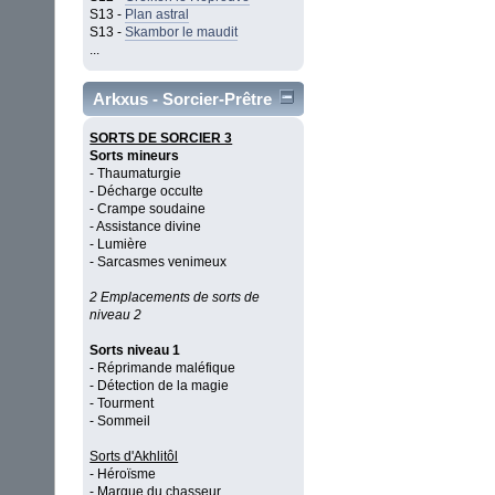
S13 -
Plan astral
S13 -
Skambor le maudit
...
Arkxus - Sorcier-Prêtre
SORTS DE SORCIER 3
Sorts mineurs
- Thaumaturgie
- Décharge occulte
- Crampe soudaine
- Assistance divine
- Lumière
- Sarcasmes venimeux
2 Emplacements de sorts de
niveau 2
Sorts niveau 1
- Réprimande maléfique
- Détection de la magie
- Tourment
- Sommeil
Sorts d'Akhlitôl
- Héroïsme
- Marque du chasseur