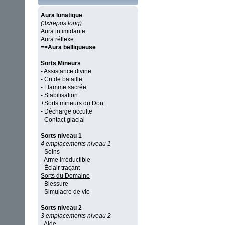
Aura lunatique
(3x/repos long)
Aura intimidante
Aura réflexe
=>Aura belliqueuse
Sorts Mineurs
- Assistance divine
- Cri de bataille
- Flamme sacrée
- Stabilisation
+Sorts mineurs du Don:
- Décharge occulte
- Contact glacial
Sorts niveau 1
4 emplacements niveau 1
- Soins
- Arme irréductible
- Éclair traçant
Sorts du Domaine
- Blessure
- Simulacre de vie
Sorts niveau 2
3 emplacements niveau 2
- Aide