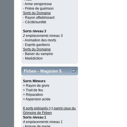
- Arme vengeresse
- Prière de guérison
Sorts du Domaine
- Rayon affaiblissant
- Cécité/surdité
Sorts niveau 3
2 emplacements niveau 3
- Animation des morts
- Esprits gardiens
Sorts du Domaine
- Baiser du vampire
- Malédiction
Firben - Magicien 5
Sorts Mineurs
+ Rayon de givre
+ Trait de feu
+ Réparation
+ Aspersion acide
8 sorts préparés (+) parmi ceux du
Grimoire de Firben
Sorts niveau 1
4 emplacements niveau 1
- Armure de mage