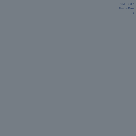
SMF 2.0.1
SimplePorta
X