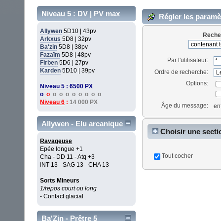
Niveau 5 : DV | PV max
Régler les paramè
Allywen
5D10 | 43pv
Reche
Arkxus
5D8 | 32pv
Ba'zin
5D8 | 38pv
Fazaïm
5D8 | 48pv
Par l'utilisateur:
Firben
5D6 | 27pv
Karden
5D10 | 39pv
Ordre de recherche:
Options:
Niveau 5
: 6500 PX
o
o
o o o o o o o o
Niveau 6
:
14 000 PX
Âge du message:
en
Allywen - Elu arcanique
Choisir une secti
Ravageuse
sections
Epée longue +1
Tout cocher
Cha - DD 11 - Atq +3
INT 13 - SAG 13 - CHA 13
Sorts Mineurs
1/repos court ou long
- Contact glacial
Ba'Zin - Prêtre 5