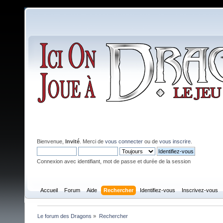
Bienvenue,
Invité
. Merci de
vous connecter
ou de
vous inscrire
.
Connexion avec identifiant, mot de passe et durée de la session
Accueil
Forum
Aide
Rechercher
Identifiez-vous
Inscrivez-vous
Le forum des Dragons
»
Rechercher