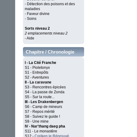
- Détection des poisons et des
maladies
- Faveur divine
- Soins
Sorts niveau 2
2 emplacements niveau 2
- Aide
Chapitre / Chronologie
I - La Cité Franche
S1 - Pioletonyx
S1 - Entrepôts
S2 - Aventures
II - La caravane
S3 - Rencontres épicées
S4 - La passe de Zonda
S5 - Sur la route...
III - Les Drakenbergen
S6 - Camp de mineurs
S7 - Repos mérité
S8 - Suivez le guide !
S9 - Une mine
IV - Nar'thang daeg pha
S11 - Le monastère
S12 -
Crelken le Réprouvé