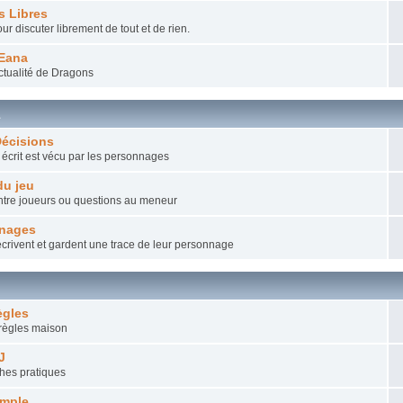
s Libres
ur discuter librement de tout et de rien.
Eana
actualité de Dragons
a
Décisions
t écrit est vécu par les personnages
du jeu
ntre joueurs ou questions au meneur
nnages
crivent et gardent une trace de leur personnage
ègles
 règles maison
J
ches pratiques
emple