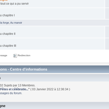
tout ce qui a pu servir
u chapitre I
 la forge
,
Au manoir
 chapitre II
 chapitre III
essage
Redirection
ons - Centre d'informations
m
02 Sujets par 13 Membres.
 Fêtes et célébratio...
"
( 03 Janvier 2022 à 12:36:34 )
essages du forum.
gne