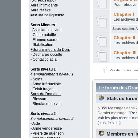
(3x/repos long)
Pour retrouver 
Aura intimidante
Aura réflexe
Chapitre I
=>Aura belliqueuse
Les archives d
Sorts Mineurs
Sous-section
:
A
- Assistance divine
- Cri de bataille
Chapitre II
- Flamme sacrée
Les archives du
- Stabilisation
+Sorts mineurs du Don:
Chapitre III
- Décharge occulte
Les archives du
- Contact glacial
Sorts niveau 1
Pas de nouveau m
4 emplacements niveau 1
- Soins
- Arme irréductible
Le forum des Drag
- Éclair traçant
Sorts du Domaine
Stats du foru
- Blessure
- Simulacre de vie
6.059 Messages dans 2
Dernier message:
"
Re :
Sorts niveau 2
Voir les plus récents m
3 emplacements niveau 2
[plus de stats]
- Aide
- Arme vengeresse
Membres en li
- Prière de guérison