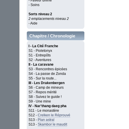
- Faveur divine
- Soins
Sorts niveau 2
2 emplacements niveau 2
- Aide
Chapitre / Chronologie
I - La Cité Franche
S1 - Pioletonyx
S1 - Entrepôts
S2 - Aventures
II - La caravane
S3 - Rencontres épicées
S4 - La passe de Zonda
S5 - Sur la route...
III - Les Drakenbergen
S6 - Camp de mineurs
S7 - Repos mérité
S8 - Suivez le guide !
S9 - Une mine
IV - Nar'thang daeg pha
S11 - Le monastère
S12 -
Crelken le Réprouvé
S13 -
Plan astral
S13 -
Skambor le maudit