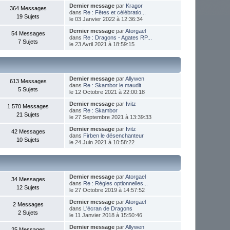
Dernier message
par
Kragor
364 Messages
dans
Re : Fêtes et célébratio...
19 Sujets
le 03 Janvier 2022 à 12:36:34
Dernier message
par
Atorgael
54 Messages
dans
Re : Dragons - Agates RP...
7 Sujets
le 23 Avril 2021 à 18:59:15
Dernier message
par
Allywen
613 Messages
dans
Re : Skambor le maudit
5 Sujets
le 12 Octobre 2021 à 22:00:18
Dernier message
par
Ivitz
1.570 Messages
dans
Re : Skambor
21 Sujets
le 27 Septembre 2021 à 13:39:33
Dernier message
par
Ivitz
42 Messages
dans
Firben le désenchanteur
10 Sujets
le 24 Juin 2021 à 10:58:22
Dernier message
par
Atorgael
34 Messages
dans
Re : Régles optionnelles...
12 Sujets
le 27 Octobre 2019 à 14:57:52
Dernier message
par
Atorgael
2 Messages
dans
L'écran de Dragons
2 Sujets
le 11 Janvier 2018 à 15:50:46
Dernier message
par
Allywen
25 Messages