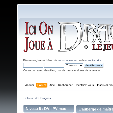
Bienvenue,
Invité
. Merci de
vous connecter
ou de
vous inscrire
.
Connexion avec identifiant, mot de passe et durée de la session
Accueil
Forum
Aide
Rechercher
Identifiez-vous
Inscrivez-vo
Le forum des Dragons
Niveau 5 : DV | PV max
L'auberge de maît