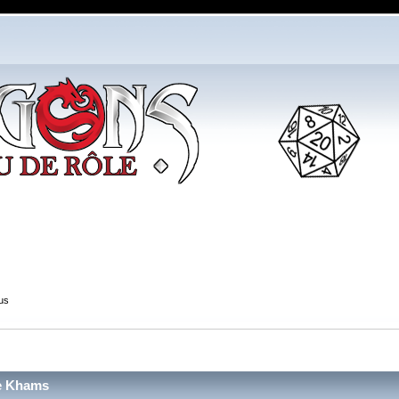
us
re Khams