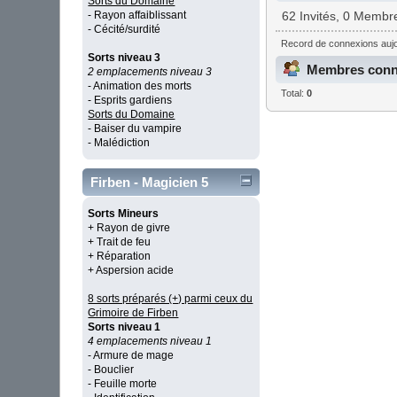
Sorts du Domaine
- Rayon affaiblissant
62 Invités, 0 Membr
- Cécité/surdité
Record de connexions aujo
Sorts niveau 3
Membres conne
2 emplacements niveau 3
- Animation des morts
Total:
0
- Esprits gardiens
Sorts du Domaine
- Baiser du vampire
- Malédiction
Firben - Magicien 5
Sorts Mineurs
+ Rayon de givre
+ Trait de feu
+ Réparation
+ Aspersion acide
8 sorts préparés (+) parmi ceux du
Grimoire de Firben
Sorts niveau 1
4 emplacements niveau 1
- Armure de mage
- Bouclier
- Feuille morte