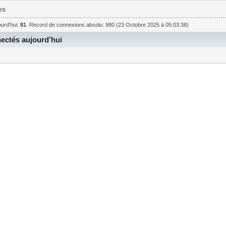
es
urd'hui:
81
. Record de connexions absolu: 980 (23 Octobre 2025 à 05:03:38)
ctés aujourd’hui