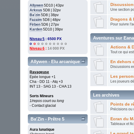
Discussion
Allywen
5D10 | 43pv
Une section po
Arkxus
5D8 | 32pv
Ba'zin
5D8 | 38pv
Dragons & 
Fazaïm
5D8 | 48pv
Pour suivre l'
Firben
5D6 | 27pv
Karden
5D10 | 39pv
Aventures sur Ean
Niveau 5
: 6500 PX
o
o
o o o o o o o o
Actions & 
Niveau 6
:
14 000 PX
Tout ce qui es
Allywen - Elu arcanique
En dehors 
Discussions e
Ravageuse
Les perso
Epée longue +1
Les joueurs dé
Cha - DD 11 - Atq +3
INT 13 - SAG 13 - CHA 13
Les archives
Sorts Mineurs
1/repos court ou long
Points de r
- Contact glacial
Précisions ou
Ba'Zin - Prêtre 5
Ecran du M
Tableaux et fi
Aura lunatique
Le grand t