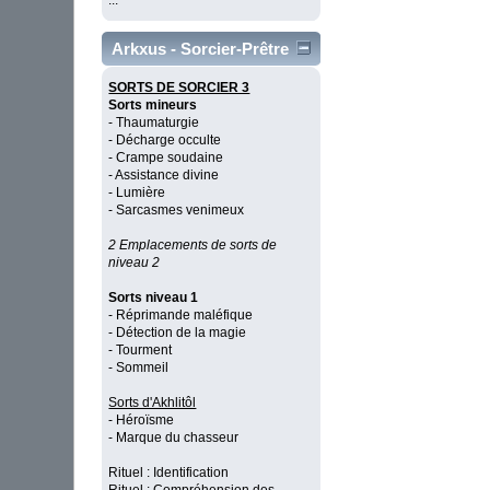
...
Arkxus - Sorcier-Prêtre
SORTS DE SORCIER 3
Sorts mineurs
- Thaumaturgie
- Décharge occulte
- Crampe soudaine
- Assistance divine
- Lumière
- Sarcasmes venimeux
2 Emplacements de sorts de
niveau 2
Sorts niveau 1
- Réprimande maléfique
- Détection de la magie
- Tourment
- Sommeil
Sorts d'Akhlitôl
- Héroïsme
- Marque du chasseur
Rituel : Identification