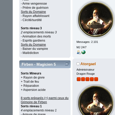
- Arme vengeresse
- Prière de guérison
Sorts du Domaine
- Rayon affaiblissant
- Cécité/surdité
Sorts niveau 3
2 emplacements niveau 3
- Animation des morts
- Esprits gardiens
Messages: 2.101
Sorts du Domaine
MJ 24/7
- Baiser du vampire
- Malédiction
Atorgael
Firben - Magicien 5
Administrateur
Sorts Mineurs
Dragon Rouge
+ Rayon de givre
+ Trait de feu
+ Réparation
+ Aspersion acide
8 sorts préparés (+) parmi ceux du
Grimoire de Firben
Sorts niveau 1
4 emplacements niveau 1
- Armure de mage