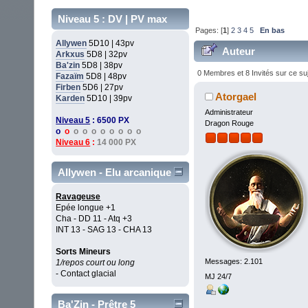
Niveau 5 : DV | PV max
Pages: [
1
]
2
3
4
5
En bas
Allywen
5D10 | 43pv
Auteur
Arkxus
5D8 | 32pv
Ba'zin
5D8 | 38pv
0 Membres et 8 Invités sur ce su
Fazaïm
5D8 | 48pv
Firben
5D6 | 27pv
Atorgael
Karden
5D10 | 39pv
Administrateur
Niveau 5
: 6500 PX
Dragon Rouge
o
o
o o o o o o o o
Niveau 6
:
14 000 PX
Allywen - Elu arcanique
Ravageuse
Epée longue +1
Cha - DD 11 - Atq +3
INT 13 - SAG 13 - CHA 13
Sorts Mineurs
Messages: 2.101
1/repos court ou long
- Contact glacial
MJ 24/7
Ba'Zin - Prêtre 5