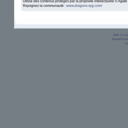
Utilise des contenus protégés par la propriété intellectuelle © Aga
Rejoignez la communauté :
www.dragons-rpg.com/
SMF 2.0.1
SimplePorta
X