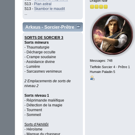
Dragon Noir
S13 -
Plan astral
S13 -
Skambor le maudit
...
Arkxus - Sorcier-Prêtre
SORTS DE SORCIER 3
Sorts mineurs
- Thaumaturgie
- Décharge occulte
- Crampe soudaine
Messages: 748
- Assistance divine
- Lumière
Tieffelin Sorcier 4 - Prêtre 1
- Sarcasmes venimeux
Humain Paladin 5
2 Emplacements de sorts de
niveau 2
Sorts niveau 1
- Réprimande maléfique
- Détection de la magie
- Tourment
- Sommeil
Sorts d'Akhlitôl
- Héroïsme
- Marque du chasseur