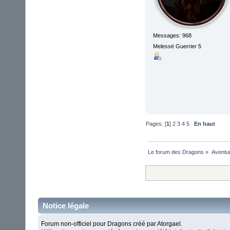
Messages: 968
Melessë Guerrier 5
Pages: [
1
]
2
3
4
5
En haut
Le forum des Dragons
»
Aventu
Notice légale
Forum non-officiel pour Dragons créé par Atorgael.