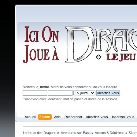
Bienvenue,
Invité
. Merci de
vous connecter
ou de
vous inscrire
.
Connexion avec identifiant, mot de passe et durée de la session
Accueil
Forum
Aide
Rechercher
Identifiez-vous
Inscrivez-vous
Le forum des Dragons
»
Aventures sur Eana
»
Actions & Décisions
»
Skamb