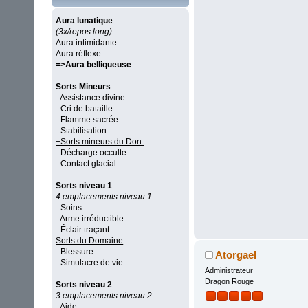
Aura lunatique
(3x/repos long)
Aura intimidante
Aura réflexe
=>Aura belliqueuse
Sorts Mineurs
- Assistance divine
- Cri de bataille
- Flamme sacrée
- Stabilisation
+Sorts mineurs du Don:
- Décharge occulte
- Contact glacial
Sorts niveau 1
4 emplacements niveau 1
- Soins
- Arme irréductible
- Éclair traçant
Sorts du Domaine
- Blessure
Atorgael
- Simulacre de vie
Administrateur
Dragon Rouge
Sorts niveau 2
3 emplacements niveau 2
- Aide