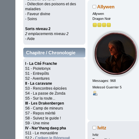
- Détection des poisons et des
Allywen
maladies
Allywen
- Faveur divine
Dragon Noir
- Soins
Sorts niveau 2
2 emplacements niveau 2
- Aide
Chapitre / Chronologie
I - La Cité Franche
S1 - Pioletonyx
S1 - Entrepôts
S2 - Aventures
Messages: 968
II - La caravane
Melessë Guerrier 5
S3 - Rencontres épicées
S4 - La passe de Zonda
S5 - Sur la route...
III - Les Drakenbergen
S6 - Camp de mineurs
S7 - Repos mérité
S8 - Suivez le guide !
S9 - Une mine
Ivitz
IV - Nar'thang daeg pha
S11 - Le monastère
Ivitz
S12 -
Crelken le Réprouvé