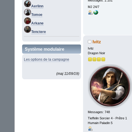
Messages: 2.101
Aerlinn
MJ 24/7
Tomoe
Arkane
Tenctere
Ivitz
Système modulaire
Ivitz
Dragon Noir
Les options de la campagne
(maj 11/09/19)
Messages: 748
Tieffelin Sorcier 4 - Prêtre 1
Humain Paladin 5