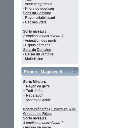
- Arme vengeresse
- Prière de guérison
Sorts du Domaine
- Rayon affaiblissant
- Cécité/surdité
Sorts niveau 3
2 emplacements niveau 3
- Animation des morts
- Esprits gardiens
Sorts du Domaine
- Baiser du vampire
- Malédiction
Firben - Magicien 5
Sorts Mineurs
+ Rayon de givre
+ Trait de feu
+ Réparation
+ Aspersion acide
8 sorts préparés (+) parmi ceux du
Grimoire de Firben
Sorts niveau 1
4 emplacements niveau 1
- Armure de mage