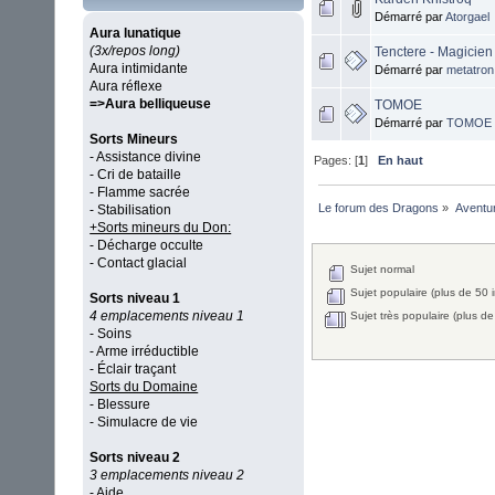
Démarré par
Atorgael
Aura lunatique
(3x/repos long)
Tenctere - Magicien
Aura intimidante
Démarré par
metatron
Aura réflexe
=>Aura belliqueuse
TOMOE
Démarré par
TOMOE
Sorts Mineurs
- Assistance divine
Pages: [
1
]
En haut
- Cri de bataille
- Flamme sacrée
Le forum des Dragons
»
Aventu
- Stabilisation
+Sorts mineurs du Don:
- Décharge occulte
- Contact glacial
Sujet normal
Sujet populaire (plus de 50 i
Sorts niveau 1
4 emplacements niveau 1
Sujet très populaire (plus de
- Soins
- Arme irréductible
- Éclair traçant
Sorts du Domaine
- Blessure
- Simulacre de vie
Sorts niveau 2
3 emplacements niveau 2
- Aide