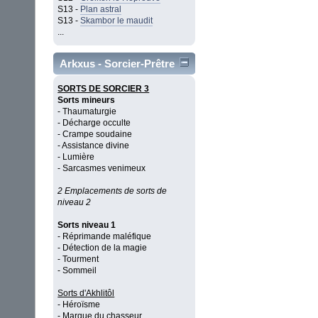
S13 -
Plan astral
S13 -
Skambor le maudit
...
Arkxus - Sorcier-Prêtre
SORTS DE SORCIER 3
Sorts mineurs
- Thaumaturgie
- Décharge occulte
- Crampe soudaine
- Assistance divine
- Lumière
- Sarcasmes venimeux
2 Emplacements de sorts de
niveau 2
Sorts niveau 1
- Réprimande maléfique
- Détection de la magie
- Tourment
- Sommeil
Sorts d'Akhlitôl
- Héroïsme
- Marque du chasseur