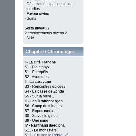
- Détection des poisons et des
maladies
- Faveur divine
- Soins
Sorts niveau 2
2 emplacements niveau 2
- Aide
Chapitre / Chronologie
I - La Cité Franche
S1 - Pioletonyx
S1 - Entrepôts
S2 - Aventures
II - La caravane
S3 - Rencontres épicées
S4 - La passe de Zonda
S5 - Sur la route...
III - Les Drakenbergen
S6 - Camp de mineurs
S7 - Repos mérité
S8 - Suivez le guide !
S9 - Une mine
IV - Nar'thang daeg pha
S11 - Le monastère
S12 -
Crelken le Réprouvé