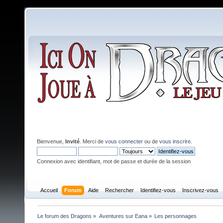
Bienvenue,
Invité
. Merci de
vous connecter
ou de
vous inscrire
.
Connexion avec identifiant, mot de passe et durée de la session
Accueil
Forum
Aide
Rechercher
Identifiez-vous
Inscrivez-vous
Le forum des Dragons
»
Aventures sur Eana
»
Les personnages