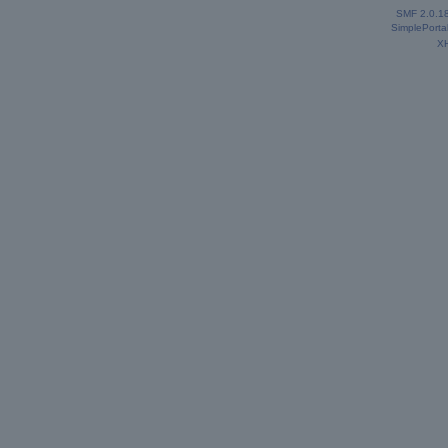
SMF 2.0.1
SimplePorta
X