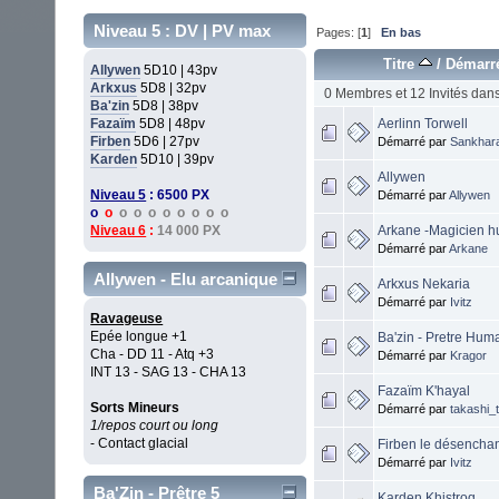
Niveau 5 : DV | PV max
Pages: [
1
]
En bas
Titre
/
Démarr
Allywen
5D10 | 43pv
Arkxus
5D8 | 32pv
0 Membres et 12 Invités dans 
Ba'zin
5D8 | 38pv
Fazaïm
5D8 | 48pv
Aerlinn Torwell
Firben
5D6 | 27pv
Démarré par
Sankhar
Karden
5D10 | 39pv
Allywen
Niveau 5
: 6500 PX
Démarré par
Allywen
o
o
o o o o o o o o
Niveau 6
:
14 000 PX
Arkane -Magicien 
Démarré par
Arkane
Allywen - Elu arcanique
Arkxus Nekaria
Démarré par
Ivitz
Ravageuse
Epée longue +1
Ba'zin - Pretre Hum
Cha - DD 11 - Atq +3
Démarré par
Kragor
INT 13 - SAG 13 - CHA 13
Fazaïm K'hayal
Sorts Mineurs
Démarré par
takashi_
1/repos court ou long
- Contact glacial
Firben le désencha
Démarré par
Ivitz
Ba'Zin - Prêtre 5
Karden Khistroq