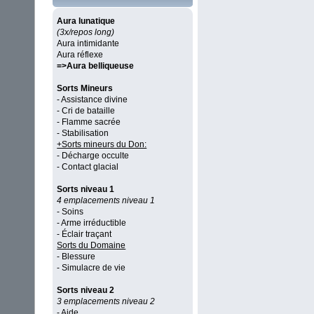
Aura lunatique
(3x/repos long)
Aura intimidante
Aura réflexe
=>Aura belliqueuse
Sorts Mineurs
- Assistance divine
- Cri de bataille
- Flamme sacrée
- Stabilisation
+Sorts mineurs du Don:
- Décharge occulte
- Contact glacial
Sorts niveau 1
4 emplacements niveau 1
- Soins
- Arme irréductible
- Éclair traçant
Sorts du Domaine
- Blessure
- Simulacre de vie
Sorts niveau 2
3 emplacements niveau 2
- Aide