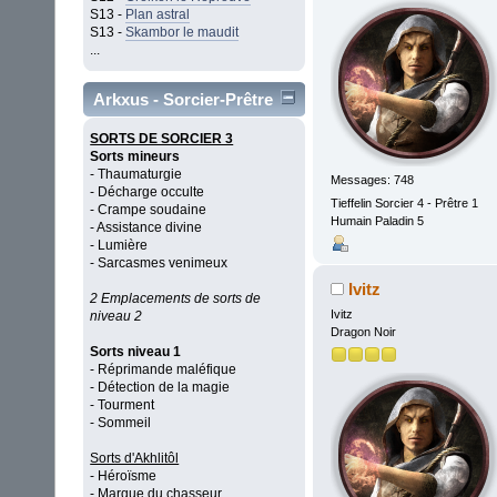
S13 -
Plan astral
S13 -
Skambor le maudit
...
Arkxus - Sorcier-Prêtre
SORTS DE SORCIER 3
Sorts mineurs
- Thaumaturgie
Messages: 748
- Décharge occulte
Tieffelin Sorcier 4 - Prêtre 1
- Crampe soudaine
Humain Paladin 5
- Assistance divine
- Lumière
- Sarcasmes venimeux
Ivitz
2 Emplacements de sorts de
Ivitz
niveau 2
Dragon Noir
Sorts niveau 1
- Réprimande maléfique
- Détection de la magie
- Tourment
- Sommeil
Sorts d'Akhlitôl
- Héroïsme
- Marque du chasseur