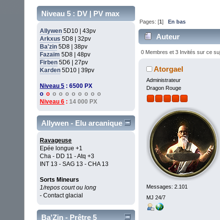
Niveau 5 : DV | PV max
Pages: [
1
]
En bas
Allywen
5D10 | 43pv
Auteur
Arkxus
5D8 | 32pv
Ba'zin
5D8 | 38pv
0 Membres et 3 Invités sur ce su
Fazaïm
5D8 | 48pv
Firben
5D6 | 27pv
Atorgael
Karden
5D10 | 39pv
Administrateur
Niveau 5
: 6500 PX
Dragon Rouge
o
o
o o o o o o o o
Niveau 6
:
14 000 PX
Allywen - Elu arcanique
Ravageuse
Epée longue +1
Cha - DD 11 - Atq +3
INT 13 - SAG 13 - CHA 13
Sorts Mineurs
Messages: 2.101
1/repos court ou long
- Contact glacial
MJ 24/7
Ba'Zin - Prêtre 5