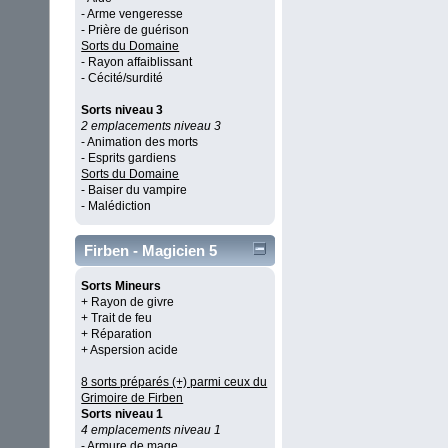
- Arme vengeresse
- Prière de guérison
Sorts du Domaine
- Rayon affaiblissant
- Cécité/surdité
Sorts niveau 3
2 emplacements niveau 3
- Animation des morts
- Esprits gardiens
Sorts du Domaine
- Baiser du vampire
- Malédiction
Firben - Magicien 5
Sorts Mineurs
+ Rayon de givre
+ Trait de feu
+ Réparation
+ Aspersion acide
8 sorts préparés (+) parmi ceux du
Grimoire de Firben
Sorts niveau 1
4 emplacements niveau 1
- Armure de mage