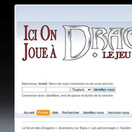
Bienvenue,
Invité
. Merci de
vous connecter
ou de
vous inscrire
.
Connexion avec identifiant, mot de passe et durée de la session
Accueil
Forum
Aide
Rechercher
Identifiez-vous
Inscrivez-vous
Le forum des Dragons
»
Aventures sur Eana
»
Les personnages
»
Karden 