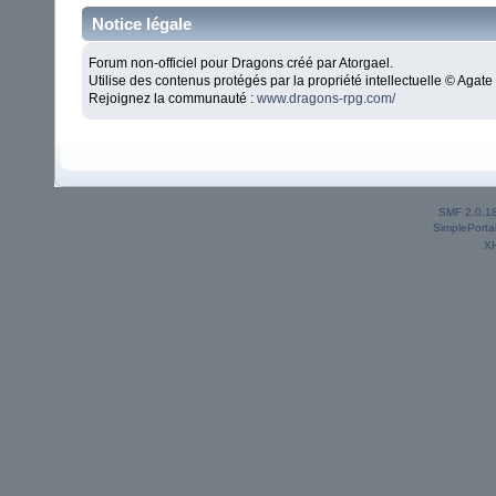
Notice légale
Forum non-officiel pour Dragons créé par Atorgael.
Utilise des contenus protégés par la propriété intellectuelle © Aga
Rejoignez la communauté :
www.dragons-rpg.com/
SMF 2.0.1
SimplePorta
X