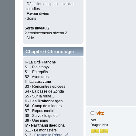
- Détection des poisons et des
maladies
- Faveur divine
- Soins
Sorts niveau 2
2 emplacements niveau 2
- Aide
Chapitre / Chronologie
I - La Cité Franche
S1 - Pioletonyx
S1 - Entrepôts
S2 - Aventures
II - La caravane
S3 - Rencontres épicées
S4 - La passe de Zonda
S5 - Sur la route...
III - Les Drakenbergen
S6 - Camp de mineurs
S7 - Repos mérité
Ivitz
S8 - Suivez le guide !
Ivitz
S9 - Une mine
Dragon Noir
IV - Nar'thang daeg pha
S11 - Le monastère
S12 -
Crelken le Réprouvé