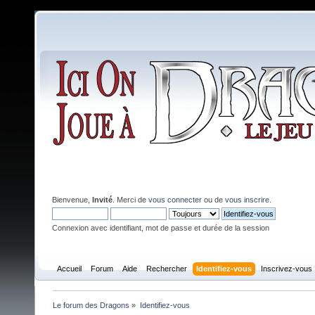
Bienvenue,
Invité
. Merci de
vous connecter
ou de
vous inscrire
.
Connexion avec identifiant, mot de passe et durée de la session
Accueil
Forum
Aide
Rechercher
Identifiez-vous
Inscrivez-vous
Le forum des Dragons
»
Identifiez-vous