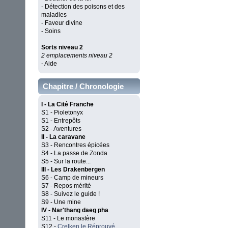
- Détection des poisons et des
maladies
- Faveur divine
- Soins
Sorts niveau 2
2 emplacements niveau 2
- Aide
Chapitre / Chronologie
I - La Cité Franche
S1 - Pioletonyx
S1 - Entrepôts
S2 - Aventures
II - La caravane
S3 - Rencontres épicées
S4 - La passe de Zonda
S5 - Sur la route...
III - Les Drakenbergen
S6 - Camp de mineurs
S7 - Repos mérité
S8 - Suivez le guide !
S9 - Une mine
IV - Nar'thang daeg pha
S11 - Le monastère
S12 -
Crelken le Réprouvé