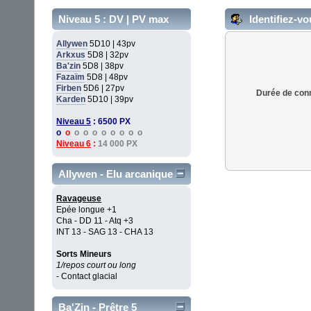
Niveau 5 : DV | PV max
Identifiez-vo
Allywen
5D10 | 43pv
Arkxus
5D8 | 32pv
Ba'zin
5D8 | 38pv
Fazaïm
5D8 | 48pv
Firben
5D6 | 27pv
Durée de conn
Karden
5D10 | 39pv
Niveau 5
: 6500 PX
o
o
o o o o o o o o
Niveau 6
:
14 000 PX
Allywen - Elu arcanique
Ravageuse
Epée longue +1
Cha - DD 11 - Atq +3
INT 13 - SAG 13 - CHA 13
Sorts Mineurs
1/repos court ou long
- Contact glacial
Ba'Zin - Prêtre 5