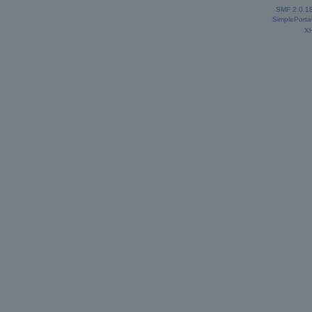
SMF 2.0.1
SimplePorta
X