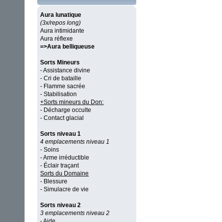
Aura lunatique
(3x/repos long)
Aura intimidante
Aura réflexe
=>Aura belliqueuse
Sorts Mineurs
- Assistance divine
- Cri de bataille
- Flamme sacrée
- Stabilisation
+Sorts mineurs du Don:
- Décharge occulte
- Contact glacial
Sorts niveau 1
4 emplacements niveau 1
- Soins
- Arme irréductible
- Éclair traçant
Sorts du Domaine
- Blessure
- Simulacre de vie
Sorts niveau 2
3 emplacements niveau 2
- Aide