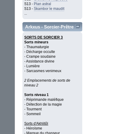
S13 -
Plan astral
S13 -
Skambor le maudit
...
Arkxus - Sorcier-Prêtre
SORTS DE SORCIER 3
Sorts mineurs
- Thaumaturgie
- Décharge occulte
- Crampe soudaine
- Assistance divine
- Lumière
- Sarcasmes venimeux
2 Emplacements de sorts de
niveau 2
Sorts niveau 1
- Réprimande maléfique
- Détection de la magie
- Tourment
- Sommeil
Sorts d'Akhlitôl
- Héroïsme
- Marque du chasseur