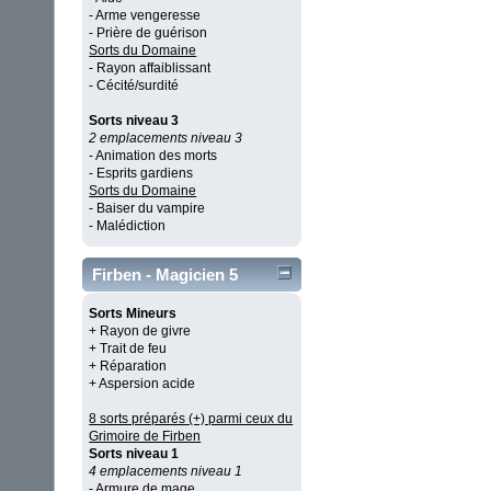
- Arme vengeresse
- Prière de guérison
Sorts du Domaine
- Rayon affaiblissant
- Cécité/surdité
Sorts niveau 3
2 emplacements niveau 3
- Animation des morts
- Esprits gardiens
Sorts du Domaine
- Baiser du vampire
- Malédiction
Firben - Magicien 5
Sorts Mineurs
+ Rayon de givre
+ Trait de feu
+ Réparation
+ Aspersion acide
8 sorts préparés (+) parmi ceux du
Grimoire de Firben
Sorts niveau 1
4 emplacements niveau 1
- Armure de mage