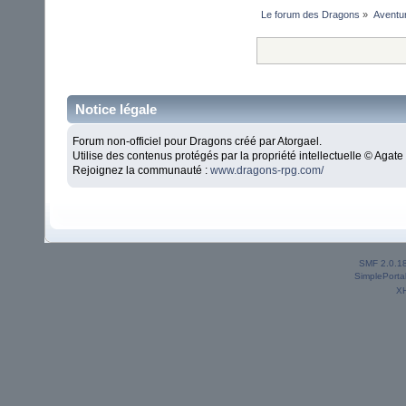
Le forum des Dragons
»
Aventu
Notice légale
Forum non-officiel pour Dragons créé par Atorgael.
Utilise des contenus protégés par la propriété intellectuelle © Aga
Rejoignez la communauté :
www.dragons-rpg.com/
SMF 2.0.1
SimplePorta
X