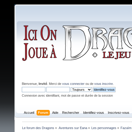
Bienvenue,
Invité
. Merci de
vous connecter
ou de
vous inscrire
.
Connexion avec identifiant, mot de passe et durée de la session
Accueil
Forum
Aide
Rechercher
Identifiez-vous
Inscrivez-vous
Le forum des Dragons
»
Aventures sur Eana
»
Les personnages
»
Fazaïm 