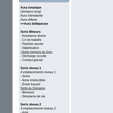
Aura lunatique
(3x/repos long)
Aura intimidante
Aura réflexe
=>Aura belliqueuse
Sorts Mineurs
- Assistance divine
- Cri de bataille
- Flamme sacrée
- Stabilisation
+Sorts mineurs du Don:
- Décharge occulte
- Contact glacial
Sorts niveau 1
4 emplacements niveau 1
- Soins
- Arme irréductible
- Éclair traçant
Sorts du Domaine
- Blessure
- Simulacre de vie
Sorts niveau 2
3 emplacements niveau 2
- Aide