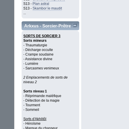
S13 -
Plan astral
S13 -
Skambor le maudit
...
Arkxus - Sorcier-Prêtre
SORTS DE SORCIER 3
Sorts mineurs
- Thaumaturgie
- Décharge occulte
- Crampe soudaine
- Assistance divine
- Lumière
- Sarcasmes venimeux
2 Emplacements de sorts de
niveau 2
Sorts niveau 1
- Réprimande maléfique
- Détection de la magie
- Tourment
- Sommeil
Sorts d'Akhlitôl
- Héroïsme
- Marque du chasseur