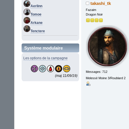
takashi_tk
Aerlinn
Fazaim
Tomoe
Dragon Noir
Arkane
Tenctere
Système modulaire
Les options de la campagne
Messages: 712
(maj 11/09/19)
Melessë Moine 3/Roublard 2