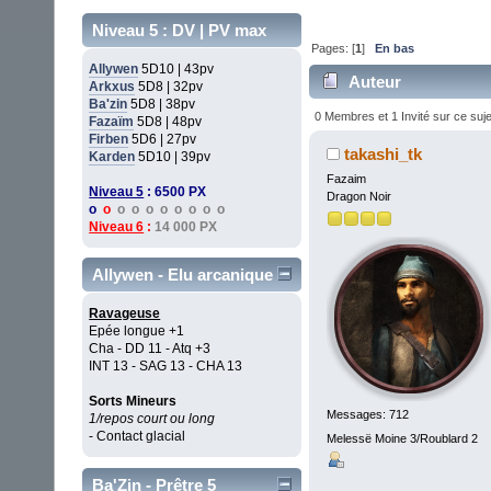
Niveau 5 : DV | PV max
Pages: [
1
]
En bas
Allywen
5D10 | 43pv
Auteur
Arkxus
5D8 | 32pv
Ba'zin
5D8 | 38pv
0 Membres et 1 Invité sur ce suje
Fazaïm
5D8 | 48pv
Firben
5D6 | 27pv
takashi_tk
Karden
5D10 | 39pv
Fazaim
Niveau 5
: 6500 PX
Dragon Noir
o
o
o o o o o o o o
Niveau 6
:
14 000 PX
Allywen - Elu arcanique
Ravageuse
Epée longue +1
Cha - DD 11 - Atq +3
INT 13 - SAG 13 - CHA 13
Sorts Mineurs
Messages: 712
1/repos court ou long
- Contact glacial
Melessë Moine 3/Roublard 2
Ba'Zin - Prêtre 5