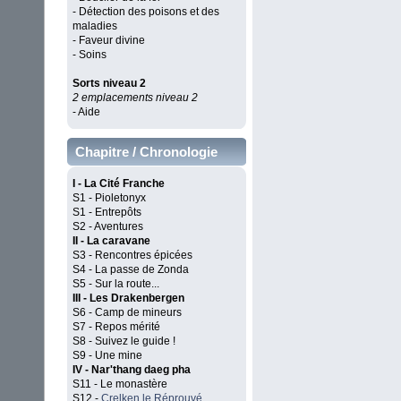
- Détection des poisons et des
maladies
- Faveur divine
- Soins
Sorts niveau 2
2 emplacements niveau 2
- Aide
Chapitre / Chronologie
I - La Cité Franche
S1 - Pioletonyx
S1 - Entrepôts
S2 - Aventures
II - La caravane
S3 - Rencontres épicées
S4 - La passe de Zonda
S5 - Sur la route...
III - Les Drakenbergen
S6 - Camp de mineurs
S7 - Repos mérité
S8 - Suivez le guide !
S9 - Une mine
IV - Nar'thang daeg pha
S11 - Le monastère
S12 -
Crelken le Réprouvé