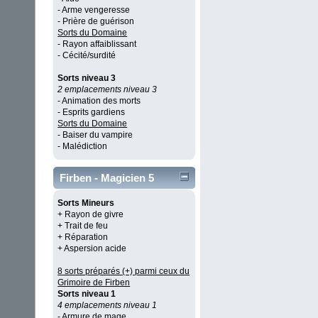
- Arme vengeresse
- Prière de guérison
Sorts du Domaine
- Rayon affaiblissant
- Cécité/surdité
Sorts niveau 3
2 emplacements niveau 3
- Animation des morts
- Esprits gardiens
Sorts du Domaine
- Baiser du vampire
- Malédiction
Firben - Magicien 5
Sorts Mineurs
+ Rayon de givre
+ Trait de feu
+ Réparation
+ Aspersion acide
8 sorts préparés (+) parmi ceux du
Grimoire de Firben
Sorts niveau 1
4 emplacements niveau 1
- Armure de mage