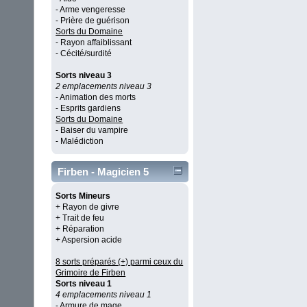
- Arme vengeresse
- Prière de guérison
Sorts du Domaine
- Rayon affaiblissant
- Cécité/surdité
Sorts niveau 3
2 emplacements niveau 3
- Animation des morts
- Esprits gardiens
Sorts du Domaine
- Baiser du vampire
- Malédiction
Firben - Magicien 5
Sorts Mineurs
+ Rayon de givre
+ Trait de feu
+ Réparation
+ Aspersion acide
8 sorts préparés (+) parmi ceux du
Grimoire de Firben
Sorts niveau 1
4 emplacements niveau 1
- Armure de mage