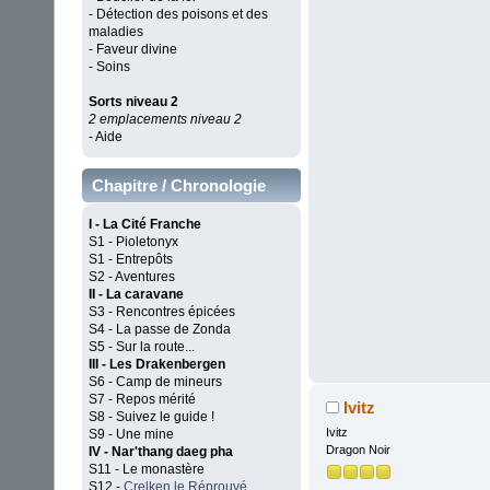
- Détection des poisons et des
maladies
- Faveur divine
- Soins
Sorts niveau 2
2 emplacements niveau 2
- Aide
Chapitre / Chronologie
I - La Cité Franche
S1 - Pioletonyx
S1 - Entrepôts
S2 - Aventures
II - La caravane
S3 - Rencontres épicées
S4 - La passe de Zonda
S5 - Sur la route...
III - Les Drakenbergen
S6 - Camp de mineurs
S7 - Repos mérité
Ivitz
S8 - Suivez le guide !
Ivitz
S9 - Une mine
Dragon Noir
IV - Nar'thang daeg pha
S11 - Le monastère
S12 -
Crelken le Réprouvé