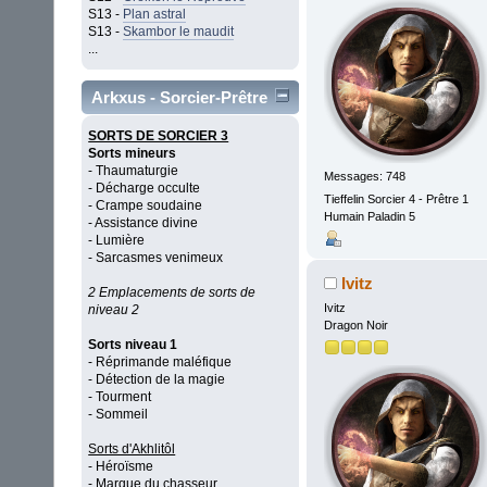
S13 -
Plan astral
S13 -
Skambor le maudit
...
Arkxus - Sorcier-Prêtre
SORTS DE SORCIER 3
Sorts mineurs
- Thaumaturgie
Messages: 748
- Décharge occulte
Tieffelin Sorcier 4 - Prêtre 1
- Crampe soudaine
Humain Paladin 5
- Assistance divine
- Lumière
- Sarcasmes venimeux
Ivitz
2 Emplacements de sorts de
Ivitz
niveau 2
Dragon Noir
Sorts niveau 1
- Réprimande maléfique
- Détection de la magie
- Tourment
- Sommeil
Sorts d'Akhlitôl
- Héroïsme
- Marque du chasseur