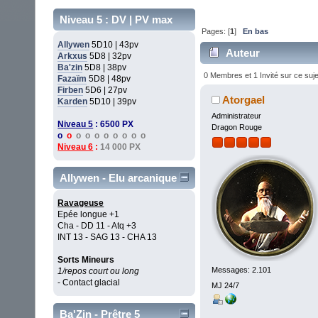
Niveau 5 : DV | PV max
Pages: [
1
]
En bas
Allywen
5D10 | 43pv
Auteur
Arkxus
5D8 | 32pv
Ba'zin
5D8 | 38pv
0 Membres et 1 Invité sur ce suje
Fazaïm
5D8 | 48pv
Firben
5D6 | 27pv
Atorgael
Karden
5D10 | 39pv
Administrateur
Niveau 5
: 6500 PX
Dragon Rouge
o
o
o o o o o o o o
Niveau 6
:
14 000 PX
Allywen - Elu arcanique
Ravageuse
Epée longue +1
Cha - DD 11 - Atq +3
INT 13 - SAG 13 - CHA 13
Sorts Mineurs
Messages: 2.101
1/repos court ou long
- Contact glacial
MJ 24/7
Ba'Zin - Prêtre 5