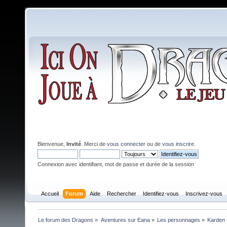
Bienvenue,
Invité
. Merci de
vous connecter
ou de
vous inscrire
.
Connexion avec identifiant, mot de passe et durée de la session
Accueil
Forum
Aide
Rechercher
Identifiez-vous
Inscrivez-vous
Le forum des Dragons
»
Aventures sur Eana
»
Les personnages
»
Karden 