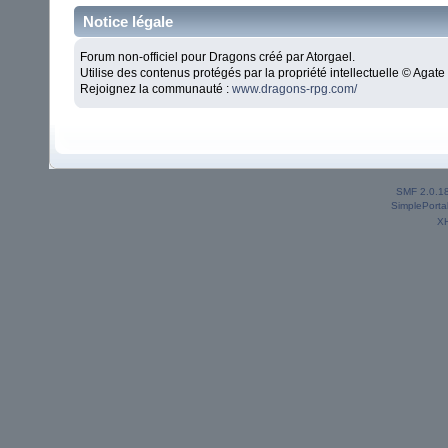
Notice légale
Forum non-officiel pour Dragons créé par Atorgael.
Utilise des contenus protégés par la propriété intellectuelle © Aga
Rejoignez la communauté :
www.dragons-rpg.com/
SMF 2.0.1
SimplePorta
X