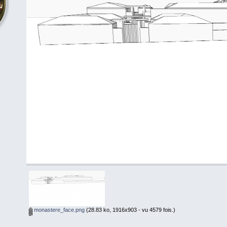
monastere_face.png
(28.83 ko, 1916x903 - vu 4579 fois.)