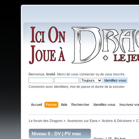
Bienvenue,
Invité
. Merci de
vous connecter
ou de
vous inscrire
.
Connexion avec identifiant, mot de passe et durée de la session
Accueil
Forum
Aide
Rechercher
Identifiez-vous
Inscrivez-vo
Le forum des Dragons
»
Aventures sur Eana
»
Actions & Décisions
»
C
Niveau 5 : DV | PV max
Pages:
1
[
2
]
En bas