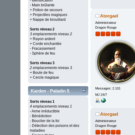
- Identification
- Main brûlante
+ Potion de secours
+ Projectiles magiques
Atorgael
+ Nappe de brouillard
Administrateur
Dragon Rouge
Sorts niveau 2
3 emplacements niveau 2
+ Rayon ardent
+ Corde enchantée
- Fracassement
- Sphère de feu
Sorts niveau 3
2 emplacements niveau 3
+ Boule de feu
+ Cercle magique
Messages: 2.101
Karden - Paladin 5
MJ 24/7
Sorts niveau 1
4 emplacements niveau 1
- Arme irréductible
Atorgael
- Bénédiction
- Bouclier de la foi
Administrateur
- Détection des poisons et des
Dragon Rouge
maladies