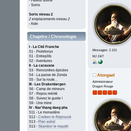
- Faveur divine
- Soins
Sorts niveau 2
2 emplacements niveau 2
- Aide
Chapitre / Chronologie
I - La Cité Franche
Messages: 2.101
S1 - Pioletonyx
S1 - Entrepôts
MJ 24/7
S2 - Aventures
II - La caravane
S3 - Rencontres épicées
Atorgael
S4 - La passe de Zonda
S5 - Sur la route...
Administrateur
III - Les Drakenbergen
Dragon Rouge
S6 - Camp de mineurs
S7 - Repos mérité
S8 - Suivez le guide !
S9 - Une mine
IV - Nar'thang daeg pha
S11 - Le monastère
S12 -
Crelken le Réprouvé
S13 -
Plan astral
S13 -
Skambor le maudit