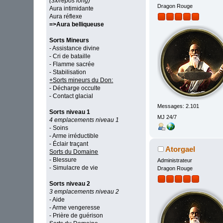
(3x/repos long)
Dragon Rouge
Aura intimidante
Aura réflexe
=>Aura belliqueuse
Sorts Mineurs
- Assistance divine
- Cri de bataille
- Flamme sacrée
- Stabilisation
+Sorts mineurs du Don:
- Décharge occulte
- Contact glacial
Messages: 2.101
Sorts niveau 1
MJ 24/7
4 emplacements niveau 1
- Soins
- Arme irréductible
- Éclair traçant
Atorgael
Sorts du Domaine
- Blessure
Administrateur
- Simulacre de vie
Dragon Rouge
Sorts niveau 2
3 emplacements niveau 2
- Aide
- Arme vengeresse
- Prière de guérison