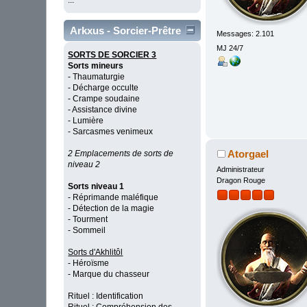
...
Arkxus - Sorcier-Prêtre
Messages: 2.101
MJ 24/7
SORTS DE SORCIER 3
Sorts mineurs
- Thaumaturgie
- Décharge occulte
- Crampe soudaine
- Assistance divine
- Lumière
- Sarcasmes venimeux
Atorgael
2 Emplacements de sorts de
niveau 2
Administrateur
Dragon Rouge
Sorts niveau 1
- Réprimande maléfique
- Détection de la magie
- Tourment
- Sommeil
Sorts d'Akhlitôl
- Héroïsme
- Marque du chasseur
Rituel : Identification