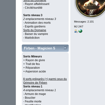
Sorts du Domaine
- Rayon affaiblissant
- Cécité/surdité
Sorts niveau 3
2 emplacements niveau 3
Messages: 2.101
- Animation des morts
- Esprits gardiens
MJ 24/7
Sorts du Domaine
- Baiser du vampire
- Malédiction
Firben - Magicien 5
Sorts Mineurs
+ Rayon de givre
+ Trait de feu
+ Réparation
+ Aspersion acide
8 sorts préparés (+) parmi ceux du
Grimoire de Firben
Sorts niveau 1
4 emplacements niveau 1
- Armure de mage
- Bouclier
- Feuille morte