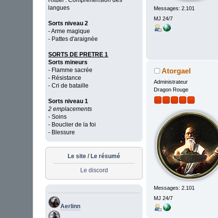
Rituel : Compréhension des
langues
Messages: 2.101
MJ 24/7
Sorts niveau 2
- Arme magique
- Pattes d'araignée
SORTS DE PRETRE 1
Sorts mineurs
Atorgael
- Flamme sacrée
- Résistance
Administrateur
- Cri de bataille
Dragon Rouge
Sorts niveau 1
2 emplacements
- Soins
- Bouclier de la foi
- Blessure
Le site
/
Le résumé
Le discord
Messages: 2.101
MJ 24/7
Aerlinn