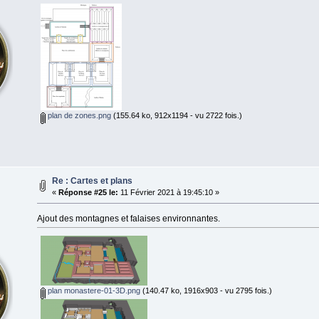
plan de zones.png
(155.64 ko, 912x1194 - vu 2722 fois.)
Re : Cartes et plans
«
Réponse #25 le:
11 Février 2021 à 19:45:10 »
Ajout des montagnes et falaises environnantes.
plan monastere-01-3D.png
(140.47 ko, 1916x903 - vu 2795 fois.)