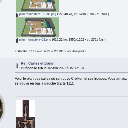
plan monastere-02-3D.png
(153.48 ko, 1916x903 - vu 2710 fois.)
plan monastere-02.png
(615.21 ko, 2550x1202 - vu 2761 fois.)
«
Modifié: 11 Février 2021 à 23:38:05 par Atorgael
»
Re : Cartes et plans
«
Réponse #26 le:
02 Avril 2021 à 15:50:16 »
Voici le plan des salles où se trouve Crelken et ses troupes. Vous arrivez 
se trouve en bas à gauche (carte 111).