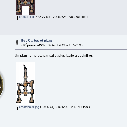
crelken.jpg
(448.27 ko, 1200x2724 - vu 2701 fois.)
Re : Cartes et plans
«
Réponse #27 le:
07 Avril 2021 à 18:57:53 »
Un plan numéroté par salle, plus facile à déchiffrer.
crelken001.jpg
(107.5 ko, 529x1200 - vu 2714 fois.)