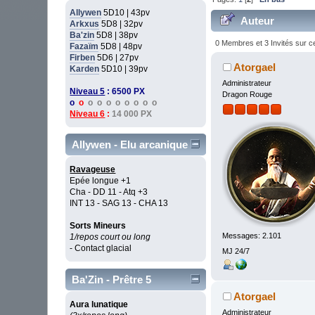
Allywen
5D10 | 43pv
Auteur
Arkxus
5D8 | 32pv
Ba'zin
5D8 | 38pv
0 Membres et 3 Invités sur ce
Fazaïm
5D8 | 48pv
Firben
5D6 | 27pv
Atorgael
Karden
5D10 | 39pv
Administrateur
Niveau 5
: 6500 PX
Dragon Rouge
o
o
o o o o o o o o
Niveau 6
:
14 000 PX
Allywen - Elu arcanique
Ravageuse
Epée longue +1
Cha - DD 11 - Atq +3
INT 13 - SAG 13 - CHA 13
Sorts Mineurs
Messages: 2.101
1/repos court ou long
- Contact glacial
MJ 24/7
Ba'Zin - Prêtre 5
Atorgael
Aura lunatique
Administrateur