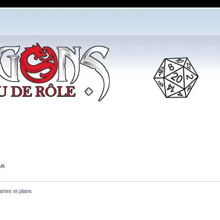
us
artes et plans