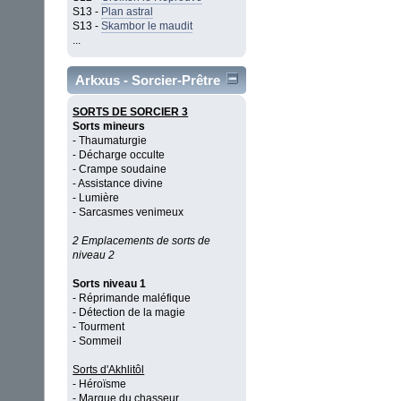
S13 -
Plan astral
S13 -
Skambor le maudit
...
Arkxus - Sorcier-Prêtre
SORTS DE SORCIER 3
Sorts mineurs
- Thaumaturgie
- Décharge occulte
- Crampe soudaine
- Assistance divine
- Lumière
- Sarcasmes venimeux
2 Emplacements de sorts de
niveau 2
Sorts niveau 1
- Réprimande maléfique
- Détection de la magie
- Tourment
- Sommeil
Sorts d'Akhlitôl
- Héroïsme
- Marque du chasseur