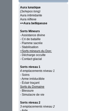
Aura lunatique
(3x/repos long)
Aura intimidante
Aura réflexe
=>Aura belliqueuse
Sorts Mineurs
- Assistance divine
- Cri de bataille
- Flamme sacrée
- Stabilisation
+Sorts mineurs du Don:
- Décharge occulte
- Contact glacial
Sorts niveau 1
4 emplacements niveau 1
- Soins
- Arme irréductible
- Éclair traçant
Sorts du Domaine
- Blessure
- Simulacre de vie
Sorts niveau 2
3 emplacements niveau 2
- Aide