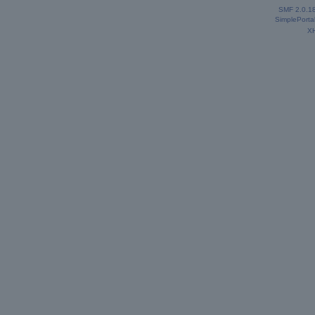
SMF 2.0.1
SimplePorta
X