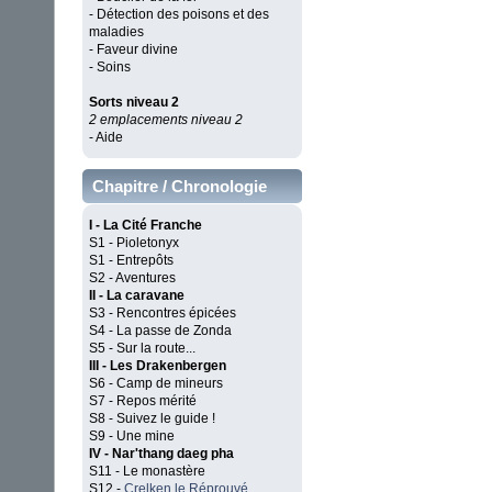
- Détection des poisons et des
maladies
- Faveur divine
- Soins
Sorts niveau 2
2 emplacements niveau 2
- Aide
Chapitre / Chronologie
I - La Cité Franche
S1 - Pioletonyx
S1 - Entrepôts
S2 - Aventures
II - La caravane
S3 - Rencontres épicées
S4 - La passe de Zonda
S5 - Sur la route...
III - Les Drakenbergen
S6 - Camp de mineurs
S7 - Repos mérité
S8 - Suivez le guide !
S9 - Une mine
IV - Nar'thang daeg pha
S11 - Le monastère
S12 -
Crelken le Réprouvé