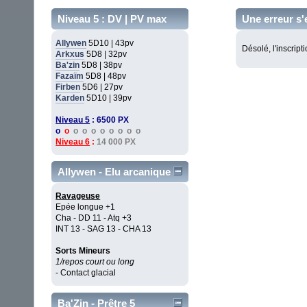
Niveau 5 : DV | PV max
Une erreur s'
Allywen
5D10 | 43pv
Désolé, l'inscript
Arkxus
5D8 | 32pv
Ba'zin
5D8 | 38pv
Fazaïm
5D8 | 48pv
Firben
5D6 | 27pv
Karden
5D10 | 39pv
Niveau 5
: 6500 PX
o
o
o o o o o o o o
Niveau 6
:
14 000 PX
Allywen - Elu arcanique
Ravageuse
Epée longue +1
Cha - DD 11 - Atq +3
INT 13 - SAG 13 - CHA 13
Sorts Mineurs
1/repos court ou long
- Contact glacial
Ba'Zin - Prêtre 5