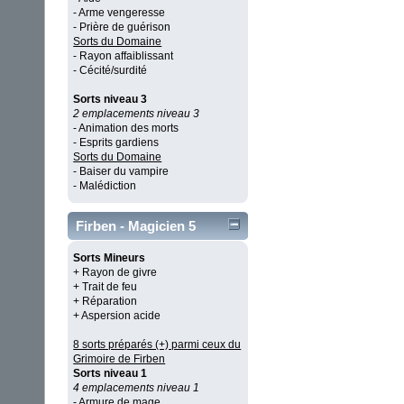
- Arme vengeresse
- Prière de guérison
Sorts du Domaine
- Rayon affaiblissant
- Cécité/surdité
Sorts niveau 3
2 emplacements niveau 3
- Animation des morts
- Esprits gardiens
Sorts du Domaine
- Baiser du vampire
- Malédiction
Firben - Magicien 5
Sorts Mineurs
+ Rayon de givre
+ Trait de feu
+ Réparation
+ Aspersion acide
8 sorts préparés (+) parmi ceux du
Grimoire de Firben
Sorts niveau 1
4 emplacements niveau 1
- Armure de mage