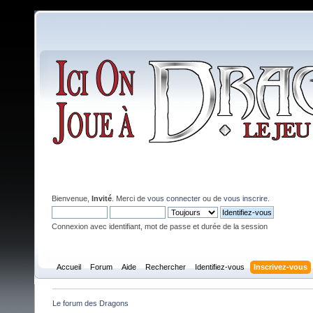
Bienvenue,
Invité
. Merci de
vous connecter
ou de
vous inscrire
.
Connexion avec identifiant, mot de passe et durée de la session
Accueil
Forum
Aide
Rechercher
Identifiez-vous
Inscrivez-vous
Le forum des Dragons