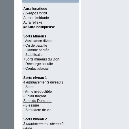
Aura lunatique
(3x/repos long)
Aura intimidante
Aura réflexe
=>Aura belliqueuse
Sorts Mineurs
- Assistance divine
- Cri de bataille
- Flamme sacrée
- Stabilisation
+Sorts mineurs du Don:
- Décharge occulte
- Contact glacial
Sorts niveau 1
4 emplacements niveau 1
- Soins
- Arme irréductible
- Éclair traçant
Sorts du Domaine
- Blessure
- Simulacre de vie
Sorts niveau 2
3 emplacements niveau 2
- Aide