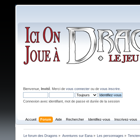
Bienvenue,
Invité
. Merci de
vous connecter
ou de
vous inscrire
.
Connexion avec identifiant, mot de passe et durée de la session
Accueil
Forum
Aide
Rechercher
Identifiez-vous
Inscrivez-vous
Le forum des Dragons
»
Aventures sur Eana
»
Les personnages
»
Tencter