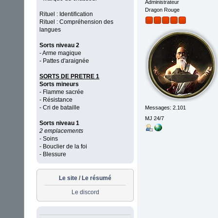
Administrateur
Dragon Rouge
Rituel : Identification
Rituel : Compréhension des
langues
Sorts niveau 2
- Arme magique
- Pattes d'araignée
SORTS DE PRETRE 1
Sorts mineurs
- Flamme sacrée
- Résistance
- Cri de bataille
Messages: 2.101
MJ 24/7
Sorts niveau 1
2 emplacements
- Soins
- Bouclier de la foi
- Blessure
Le site
/
Le résumé
Le discord