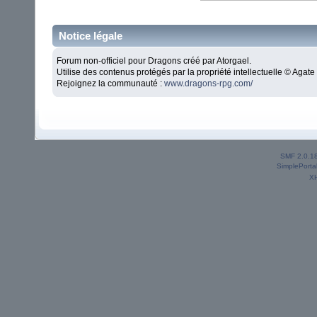
Notice légale
Forum non-officiel pour Dragons créé par Atorgael.
Utilise des contenus protégés par la propriété intellectuelle © Aga
Rejoignez la communauté :
www.dragons-rpg.com/
SMF 2.0.1
SimplePorta
X