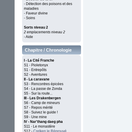
- Détection des poisons et des
maladies
- Faveur divine
- Soins
Sorts niveau 2
2 emplacements niveau 2
- Aide
Chapitre / Chronologie
I - La Cité Franche
S1 - Pioletonyx
S1 - Entrepôts
S2 - Aventures
II - La caravane
S3 - Rencontres épicées
S4 - La passe de Zonda
S5 - Sur la route...
III - Les Drakenbergen
S6 - Camp de mineurs
S7 - Repos mérité
S8 - Suivez le guide !
S9 - Une mine
IV - Nar'thang daeg pha
S11 - Le monastère
S12 -
Crelken le Réprouvé