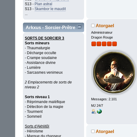
S13 -
Plan astral
S13 -
Skambor le maudit
...
Atorgael
Arkxus - Sorcier-Prêtre
Administrateur
Dragon Rouge
SORTS DE SORCIER 3
Sorts mineurs
- Thaumaturgie
- Décharge occulte
- Crampe soudaine
- Assistance divine
- Lumière
- Sarcasmes venimeux
2 Emplacements de sorts de
niveau 2
Sorts niveau 1
Messages: 2.101
- Réprimande maléfique
MJ 24/7
- Détection de la magie
- Tourment
- Sommeil
Sorts d'Akhlitôl
Atorgael
- Héroïsme
- Marque du chasseur