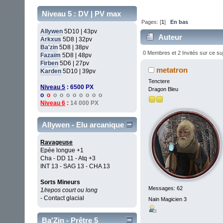
Niveau 5 : DV | PV max
Pages: [
1
]
En bas
Allywen
5D10 | 43pv
Auteur
Arkxus
5D8 | 32pv
Ba'zin
5D8 | 38pv
0 Membres et 2 Invités sur ce su
Fazaïm
5D8 | 48pv
Firben
5D6 | 27pv
metatron
Karden
5D10 | 39pv
Tenctere
Niveau 5
: 6500 PX
Dragon Bleu
o
o
o o o o o o o o
Niveau 6
:
14 000 PX
Allywen - Elu arcanique
Ravageuse
Epée longue +1
Cha - DD 11 - Atq +3
INT 13 - SAG 13 - CHA 13
Sorts Mineurs
Messages: 62
1/repos court ou long
- Contact glacial
Nain Magicien 3
Ba'Zin - Prêtre 5