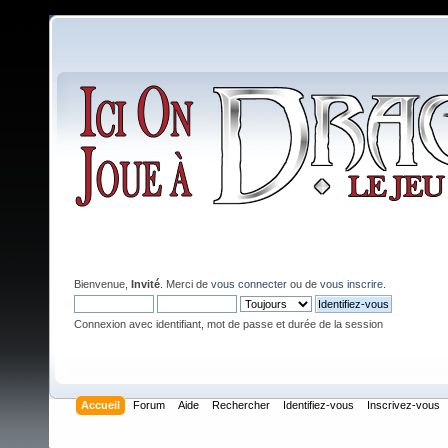
Bienvenue,
Invité
. Merci de
vous connecter
ou de
vous inscrire
.
Connexion avec identifiant, mot de passe et durée de la session
Accueil
Forum
Aide
Rechercher
Identifiez-vous
Inscrivez-vous