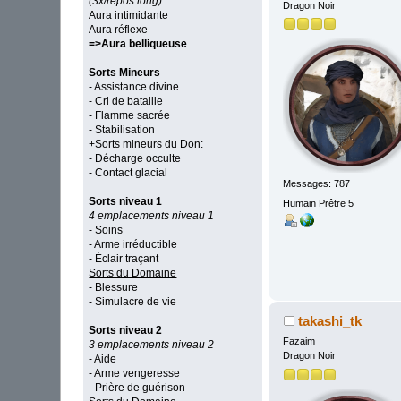
(3x/repos long)
Dragon Noir
Aura intimidante
Aura réflexe
=>Aura belliqueuse
Sorts Mineurs
- Assistance divine
- Cri de bataille
- Flamme sacrée
- Stabilisation
+Sorts mineurs du Don:
- Décharge occulte
- Contact glacial
Messages: 787
Sorts niveau 1
Humain Prêtre 5
4 emplacements niveau 1
- Soins
- Arme irréductible
- Éclair traçant
Sorts du Domaine
- Blessure
- Simulacre de vie
takashi_tk
Sorts niveau 2
Fazaim
3 emplacements niveau 2
Dragon Noir
- Aide
- Arme vengeresse
- Prière de guérison