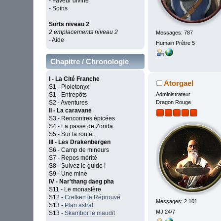
- Faveur divine
- Soins
Sorts niveau 2
2 emplacements niveau 2
Messages: 787
- Aide
Humain Prêtre 5
Chapitre / Chronologie
I - La Cité Franche
Atorgael
S1 - Pioletonyx
Administrateur
S1 - Entrepôts
Dragon Rouge
S2 - Aventures
II - La caravane
S3 - Rencontres épicées
S4 - La passe de Zonda
S5 - Sur la route...
III - Les Drakenbergen
S6 - Camp de mineurs
S7 - Repos mérité
S8 - Suivez le guide !
S9 - Une mine
IV - Nar'thang daeg pha
S11 - Le monastère
S12 -
Crelken le Réprouvé
Messages: 2.101
S13 -
Plan astral
MJ 24/7
S13 -
Skambor le maudit