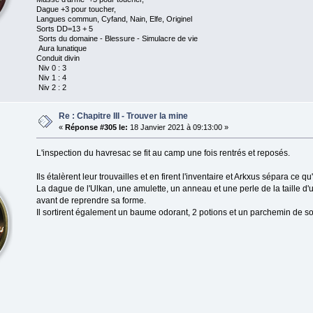
Dague +3 pour toucher,
Langues commun, Cyfand, Nain, Elfe, Originel
Sorts DD=13 + 5
Sorts du domaine - Blessure - Simulacre de vie
Aura lunatique
Conduit divin
Niv 0 : 3
Niv 1 : 4
Niv 2 : 2
Re : Chapitre III - Trouver la mine
«
Réponse #305 le:
18 Janvier 2021 à 09:13:00 »
L'inspection du havresac se fit au camp une fois rentrés et reposés.
Ils étalèrent leur trouvailles et en firent l'inventaire et Arkxus sépara ce 
La dague de l'Ulkan, une amulette, un anneau et une perle de la taille d'un
avant de reprendre sa forme.
Il sortirent également un baume odorant, 2 potions et un parchemin de so