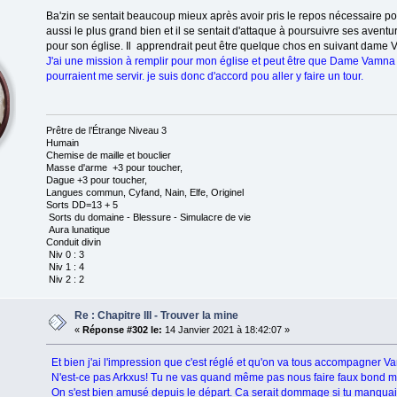
Ba'zin se sentait beaucoup mieux après avoir pris le repos nécessaire pou
aussi le plus grand bien et il se sentait d'attaque à poursuivre ses aventu
pour son église. Il apprendrait peut être quelque chos en suivant dame 
J'ai une mission à remplir pour mon église et peut être que Dame Vamna
pourraient me servir. je suis donc d'accord pou aller y faire un tour.
Prêtre de l’Étrange Niveau 3
Humain
Chemise de maille et bouclier
Masse d'arme +3 pour toucher,
Dague +3 pour toucher,
Langues commun, Cyfand, Nain, Elfe, Originel
Sorts DD=13 + 5
Sorts du domaine - Blessure - Simulacre de vie
Aura lunatique
Conduit divin
Niv 0 : 3
Niv 1 : 4
Niv 2 : 2
Re : Chapitre III - Trouver la mine
«
Réponse #302 le:
14 Janvier 2021 à 18:42:07 »
Et bien j'ai l'impression que c'est réglé et qu'on va tous accompagner 
N'est-ce pas Arkxus! Tu ne vas quand même pas nous faire faux bond m
On s'est bien amusé depuis le départ. Ca serait dommage si tu manquais 