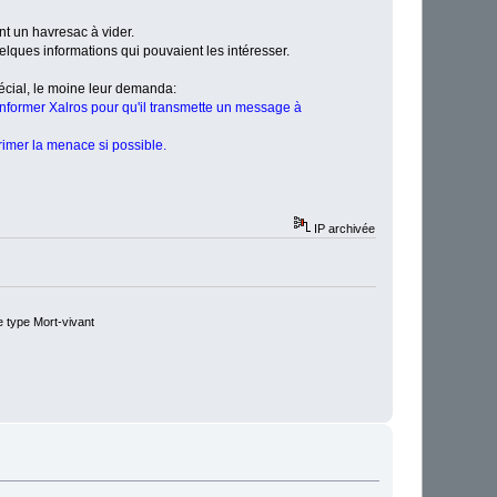
t un havresac à vider.
uelques informations qui pouvaient les intéresser.
spécial, le moine leur demanda:
'informer Xalros pour qu'il transmette un message à
imer la menace si possible.
IP archivée
e type Mort-vivant