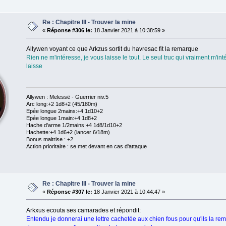
Re : Chapitre III - Trouver la mine
«
Réponse #306 le:
18 Janvier 2021 à 10:38:59 »
Allywen voyant ce que Arkzus sortit du havresac fit la remarque
Rien ne m'intéresse, je vous laisse le tout. Le seul truc qui vraiment m'int
laisse
Allywen : Melessë - Guerrier niv.5
Arc long:+2 1d8+2 (45/180m)
Epée longue 2mains:+4 1d10+2
Epée longue 1main:+4 1d8+2
Hache d'arme 1/2mains:+4 1d8/1d10+2
Hachette:+4 1d6+2 (lancer 6/18m)
Bonus maitrise : +2
Action prioritaire : se met devant en cas d'attaque
Re : Chapitre III - Trouver la mine
«
Réponse #307 le:
18 Janvier 2021 à 10:44:47 »
Arkxus ecouta ses camarades et répondit:
Entendu je donnerai une lettre cachetée aux chien fous pour qu'ils la r