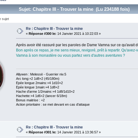
Sujet: Chapitre III - Trouver la mine (Lu 234188 fois)
 sujet
Re : Chapitre III - Trouver la mine
«
Réponse #300 le:
14 Janvier 2021 à 10:22:03 »
Après avoir été rassuré par les paroles de Dame Vamna sur ce qu'avait d
Bon après ce repas, je me sens mieux, revigoré, prêt à repartir. Qu'a
Vamna à son monastère ou vous partez vers d'autres aventures ?
Allywen : Melessë - Guerrier niv.5
Arc long:+2 1d8+2 (45/180m)
Epée longue 2mains:+4 1d10+2
Epée longue 1main:+4 1d8+2
Hache d'arme 1/2mains:+4 1d8/1d10+2
Hachette:+4 1d6+2 (lancer 6/18m)
Bonus maitrise : +2
Action prioritaire : se met devant en cas d'attaque
Re : Chapitre III - Trouver la mine
«
Réponse #301 le:
14 Janvier 2021 à 13:36:57 »