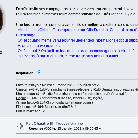
Fazaïm invita ses compagnons à le suivre vers leur campement. Ils avaien
Et il serait bien d'informer leurs commanditaires de Cité Franche. Il y a q
Une fois le groupe réuni, et avant qu'ils se mettent à explorer ce sac si 
Viresh et les Chiens Fous repartent pour Cité Franche. Ca serait bien d
l'archimage.
On est quand même venu pour récupérer des informations et pour suppr
Et on a été payé pour cela !
On fait quoi ? On écrit un truc ou on passe un message oral à Viresh ?
 2
J'préviens, à part mon nom, et encore, je sais rien gribouiller !
Inspiration
-
-
Fazaïm K'hayal
: Melessë - Moine niv.2 - Roublard niv.2
Cimeterre+1
:+5 1d6+3 tranchants (finesse/légère) / +1d6 Dégâts aux créatures d
Khutga court
x2 :+5 1d6+3 tranchants ou perforants (finesse/légère/duale)
Dague
:+5 1d6+3 perforants (Finesse, lancer(6/18), légère)
Art martiaux
:+5 1d4+3 contondants (attaque bonus)
Fléchettes
:+5 1d4+3 perforant (6m/18m)
Bonus maitrise : +2
Re : Chapitre III - Trouver la mine
«
Réponse #303 le:
15 Janvier 2021 à 09:03:45 »