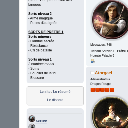
Rituel : Compréhension des
langues
Sorts niveau 2
- Arme magique
- Pattes d'araignée
SORTS DE PRETRE 1
Sorts mineurs
- Flamme sacrée
Messages: 748
- Résistance
- Cri de bataille
Tieffelin Sorcier 4 - Prêtre 
Humain Paladin 5
Sorts niveau 1
2 emplacements
- Soins
Atorgael
- Bouclier de la foi
- Blessure
Administrateur
Dragon Rouge
Le site
/
Le résumé
Le discord
Aerlinn