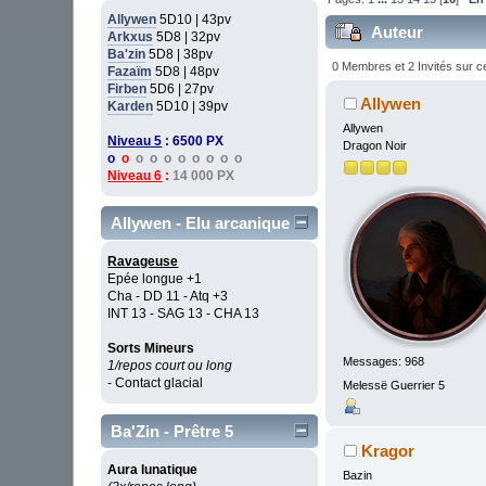
Allywen
5D10 | 43pv
Auteur
Arkxus
5D8 | 32pv
Ba'zin
5D8 | 38pv
0 Membres et 2 Invités sur ce
Fazaïm
5D8 | 48pv
Firben
5D6 | 27pv
Allywen
Karden
5D10 | 39pv
Allywen
Niveau 5
: 6500 PX
Dragon Noir
o
o
o o o o o o o o
Niveau 6
:
14 000 PX
Allywen - Elu arcanique
Ravageuse
Epée longue +1
Cha - DD 11 - Atq +3
INT 13 - SAG 13 - CHA 13
Sorts Mineurs
Messages: 968
1/repos court ou long
- Contact glacial
Melessë Guerrier 5
Ba'Zin - Prêtre 5
Kragor
Aura lunatique
Bazin