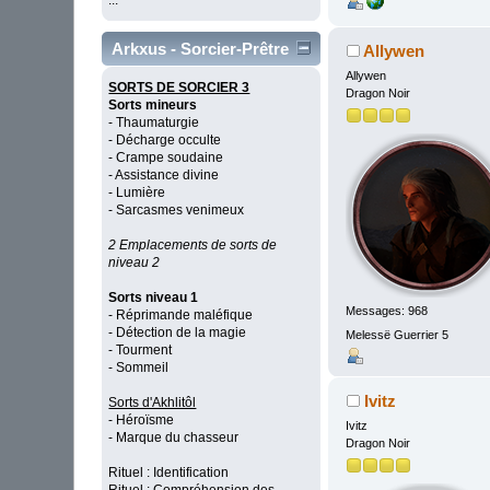
...
Arkxus - Sorcier-Prêtre
Allywen
Allywen
SORTS DE SORCIER 3
Dragon Noir
Sorts mineurs
- Thaumaturgie
- Décharge occulte
- Crampe soudaine
- Assistance divine
- Lumière
- Sarcasmes venimeux
2 Emplacements de sorts de
niveau 2
Sorts niveau 1
Messages: 968
- Réprimande maléfique
- Détection de la magie
Melessë Guerrier 5
- Tourment
- Sommeil
Ivitz
Sorts d'Akhlitôl
- Héroïsme
Ivitz
- Marque du chasseur
Dragon Noir
Rituel : Identification