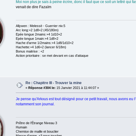
Moi non plus je sais à peine écrire, donc il faut que ce soit un lettré qui 
venait de dire Fazaïm
Allywen : Melessë - Guerrier niv.5
Arc long:+2 1d8+2 (45/180m)
Epée longue 2mains:+4 1d10+2
Epée longue 1main:+4 1d8+2
Hache d'arme 1/2mains:+4 1d8/1d10+2
Hachette:+4 1d6+2 (lancer 6/18m)
Bonus maitrise : +2
Action prioritaire : se met devant en cas d'attaque
Re : Chapitre III - Trouver la mine
«
Réponse #304 le:
15 Janvier 2021 à 11:44:07 »
Je pense qu'Arkxus est tout désigné pour ce petit travail, nous avons eu l
notamment son journal.
Prêtre de l’Étrange Niveau 3
Humain
Chemise de maille et bouclier
Masse d'arme +3 pour toucher,