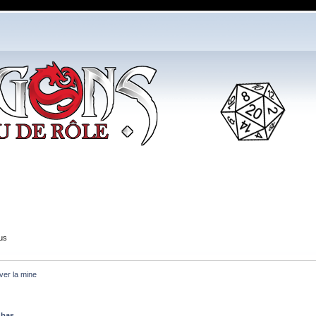
us
uver la mine
 bas