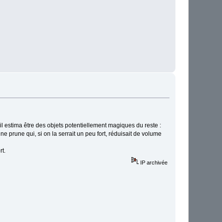
qu'il estima être des objets potentiellement magiques du reste :
e prune qui, si on la serrait un peu fort, réduisait de volume
rt.
IP archivée