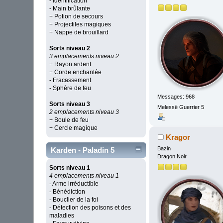
- Identification
- Main brûlante
+ Potion de secours
+ Projectiles magiques
+ Nappe de brouillard
Sorts niveau 2
3 emplacements niveau 2
+ Rayon ardent
+ Corde enchantée
- Fracassement
- Sphère de feu
Messages: 968
Sorts niveau 3
Melessë Guerrier 5
2 emplacements niveau 3
+ Boule de feu
+ Cercle magique
Kragor
Bazin
Karden - Paladin 5
Dragon Noir
Sorts niveau 1
4 emplacements niveau 1
- Arme irréductible
- Bénédiction
- Bouclier de la foi
- Détection des poisons et des
maladies