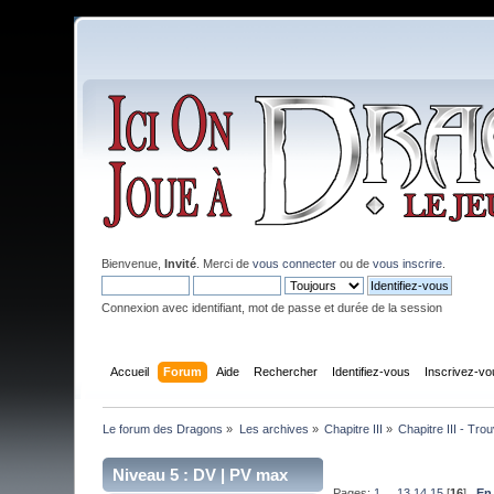
Bienvenue,
Invité
. Merci de
vous connecter
ou de
vous inscrire
.
Connexion avec identifiant, mot de passe et durée de la session
Accueil
Forum
Aide
Rechercher
Identifiez-vous
Inscrivez-vo
Le forum des Dragons
»
Les archives
»
Chapitre III
»
Chapitre III - Tro
Niveau 5 : DV | PV max
Pages:
1
...
13
14
15
[
16
]
En