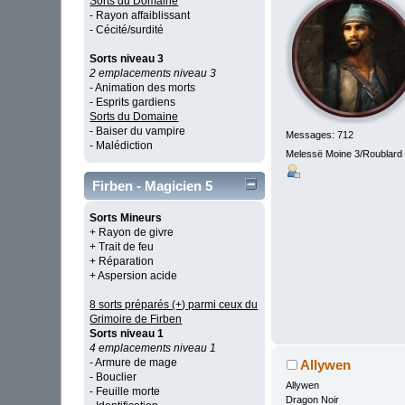
Sorts du Domaine
- Rayon affaiblissant
- Cécité/surdité
Sorts niveau 3
2 emplacements niveau 3
- Animation des morts
- Esprits gardiens
Sorts du Domaine
- Baiser du vampire
Messages: 712
- Malédiction
Melessë Moine 3/Roublard
Firben - Magicien 5
Sorts Mineurs
+ Rayon de givre
+ Trait de feu
+ Réparation
+ Aspersion acide
8 sorts préparés (+) parmi ceux du
Grimoire de Firben
Sorts niveau 1
4 emplacements niveau 1
- Armure de mage
Allywen
- Bouclier
Allywen
- Feuille morte
Dragon Noir