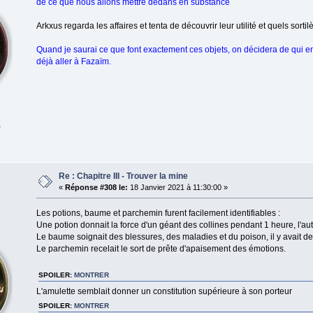
de ce que nous allons mettre dedans en substance
Arkxus regarda les affaires et tenta de découvrir leur utilité et quels sortil
Quand je saurai ce que font exactement ces objets, on décidera de qui en 
déjà aller à Fazaïm.
1
Re : Chapitre III - Trouver la mine
«
Réponse #308 le:
18 Janvier 2021 à 11:30:00 »
Les potions, baume et parchemin furent facilement identifiables :
Une potion donnait la force d'un géant des collines pendant 1 heure, l'aut
Le baume soignait des blessures, des maladies et du poison, il y avait de q
Le parchemin recelait le sort de prête d'apaisement des émotions.
SPOILER:
MONTRER
L'amulette semblait donner un constitution supérieure à son porteur
SPOILER:
MONTRER