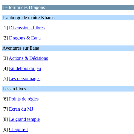
Le forum des Dragons
L'auberge de maître Khams
[1]
Discussions Libres
[2]
Dragons & Eana
Aventures sur Eana
[3]
Actions & Décisions
[4]
En dehors du jeu
[5]
Les personnages
Les archives
[6]
Points de règles
[7]
Ecran du MJ
[8]
Le grand temple
[9]
Chapitre I