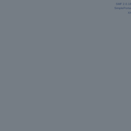
SMF 2.0.1
SimplePorta
X