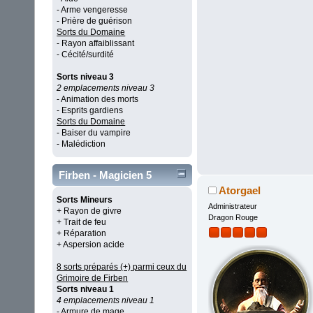
- Arme vengeresse
- Prière de guérison
Sorts du Domaine
- Rayon affaiblissant
- Cécité/surdité
Sorts niveau 3
2 emplacements niveau 3
- Animation des morts
- Esprits gardiens
Sorts du Domaine
- Baiser du vampire
- Malédiction
Firben - Magicien 5
Atorgael
Sorts Mineurs
Administrateur
+ Rayon de givre
Dragon Rouge
+ Trait de feu
+ Réparation
+ Aspersion acide
8 sorts préparés (+) parmi ceux du
Grimoire de Firben
Sorts niveau 1
4 emplacements niveau 1
- Armure de mage