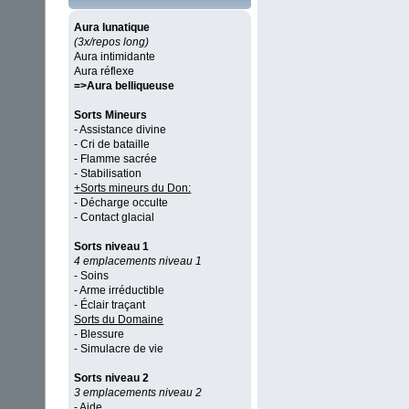
Aura lunatique
(3x/repos long)
Aura intimidante
Aura réflexe
=>Aura belliqueuse
Sorts Mineurs
- Assistance divine
- Cri de bataille
- Flamme sacrée
- Stabilisation
+Sorts mineurs du Don:
- Décharge occulte
- Contact glacial
Sorts niveau 1
4 emplacements niveau 1
- Soins
- Arme irréductible
- Éclair traçant
Sorts du Domaine
- Blessure
- Simulacre de vie
Sorts niveau 2
3 emplacements niveau 2
- Aide