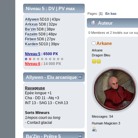
Niveau 5 : DV | PV max
Pages: [
1
]
En bas
Allywen
5D10 | 43pv
Auteur
Arkxus
5D8 | 32pv
Ba'zin
5D8 | 38pv
0 Membres et 2 Invités sur ce su
Fazaïm
5D8 | 48pv
Firben
5D6 | 27pv
Arkane
Karden
5D10 | 39pv
Arkane
Niveau 5
: 6500 PX
Dragon Bleu
o
o
o o o o o o o o
Niveau 6
:
14 000 PX
Allywen - Elu arcanique
Ravageuse
Epée longue +1
Cha - DD 11 - Atq +3
INT 13 - SAG 13 - CHA 13
Sorts Mineurs
Messages: 54
1/repos court ou long
- Contact glacial
Humain Magicien 3
Ba'Zin - Prêtre 5