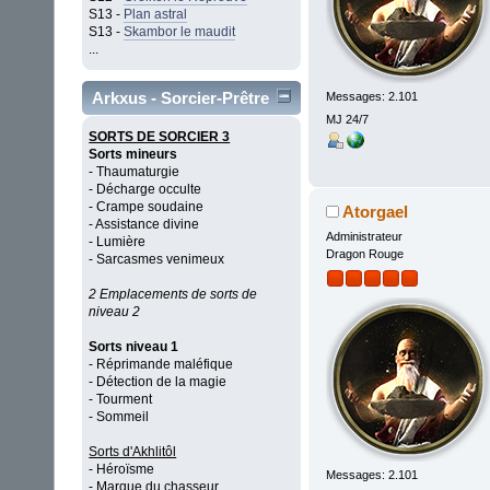
S13 -
Plan astral
S13 -
Skambor le maudit
...
Arkxus - Sorcier-Prêtre
Messages: 2.101
MJ 24/7
SORTS DE SORCIER 3
Sorts mineurs
- Thaumaturgie
- Décharge occulte
- Crampe soudaine
Atorgael
- Assistance divine
Administrateur
- Lumière
Dragon Rouge
- Sarcasmes venimeux
2 Emplacements de sorts de
niveau 2
Sorts niveau 1
- Réprimande maléfique
- Détection de la magie
- Tourment
- Sommeil
Sorts d'Akhlitôl
- Héroïsme
Messages: 2.101
- Marque du chasseur