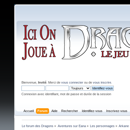
Bienvenue,
Invité
. Merci de
vous connecter
ou de
vous inscrire
.
Connexion avec identifiant, mot de passe et durée de la session
Accueil
Forum
Aide
Rechercher
Identifiez-vous
Inscrivez-vous
Le forum des Dragons
»
Aventures sur Eana
»
Les personnages
»
Arkane 