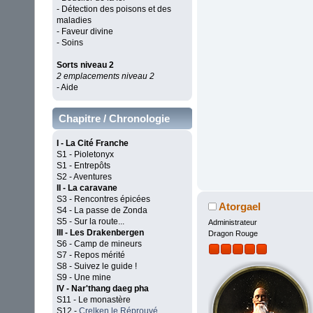
- Détection des poisons et des
maladies
- Faveur divine
- Soins
Sorts niveau 2
2 emplacements niveau 2
- Aide
Chapitre / Chronologie
I - La Cité Franche
S1 - Pioletonyx
S1 - Entrepôts
S2 - Aventures
II - La caravane
S3 - Rencontres épicées
Atorgael
S4 - La passe de Zonda
S5 - Sur la route...
Administrateur
III - Les Drakenbergen
Dragon Rouge
S6 - Camp de mineurs
S7 - Repos mérité
S8 - Suivez le guide !
S9 - Une mine
IV - Nar'thang daeg pha
S11 - Le monastère
S12 -
Crelken le Réprouvé