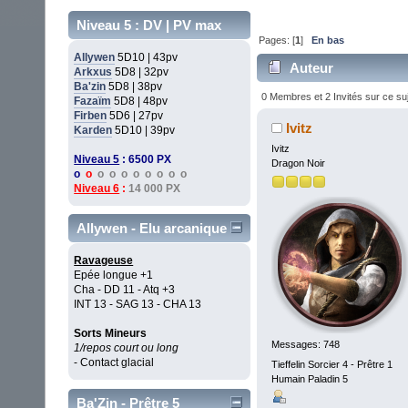
Niveau 5 : DV | PV max
Pages: [
1
]
En bas
Allywen
5D10 | 43pv
Auteur
Arkxus
5D8 | 32pv
Ba'zin
5D8 | 38pv
0 Membres et 2 Invités sur ce su
Fazaïm
5D8 | 48pv
Firben
5D6 | 27pv
Ivitz
Karden
5D10 | 39pv
Ivitz
Niveau 5
: 6500 PX
Dragon Noir
o
o
o o o o o o o o
Niveau 6
:
14 000 PX
Allywen - Elu arcanique
Ravageuse
Epée longue +1
Cha - DD 11 - Atq +3
INT 13 - SAG 13 - CHA 13
Sorts Mineurs
Messages: 748
1/repos court ou long
- Contact glacial
Tieffelin Sorcier 4 - Prêtre 1
Humain Paladin 5
Ba'Zin - Prêtre 5