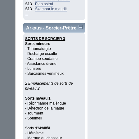
S13 -
Plan astral
S13 -
Skambor le maudit
...
Arkxus - Sorcier-Prêtre
SORTS DE SORCIER 3
Sorts mineurs
- Thaumaturgie
- Décharge occulte
- Crampe soudaine
- Assistance divine
- Lumière
- Sarcasmes venimeux
2 Emplacements de sorts de
niveau 2
Sorts niveau 1
- Réprimande maléfique
- Détection de la magie
- Tourment
- Sommeil
Sorts d'Akhlitôl
- Héroïsme
- Marque du chasseur