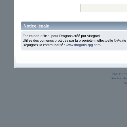
Notice légale
Forum non-officiel pour Dragons créé par Atorgael.
Utilise des contenus protégés par la propriété intellectuelle © Aga
Rejoignez la communauté :
www.dragons-rpg.com/
SMF 2.0.1
SimplePorta
X