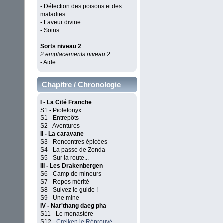
- Détection des poisons et des
maladies
- Faveur divine
- Soins
Sorts niveau 2
2 emplacements niveau 2
- Aide
Chapitre / Chronologie
I - La Cité Franche
S1 - Pioletonyx
S1 - Entrepôts
S2 - Aventures
II - La caravane
S3 - Rencontres épicées
S4 - La passe de Zonda
S5 - Sur la route...
III - Les Drakenbergen
S6 - Camp de mineurs
S7 - Repos mérité
S8 - Suivez le guide !
S9 - Une mine
IV - Nar'thang daeg pha
S11 - Le monastère
S12 -
Crelken le Réprouvé