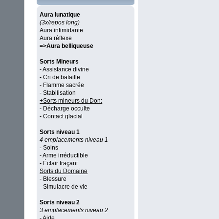
Aura lunatique
(3x/repos long)
Aura intimidante
Aura réflexe
=>Aura belliqueuse
Sorts Mineurs
- Assistance divine
- Cri de bataille
- Flamme sacrée
- Stabilisation
+Sorts mineurs du Don:
- Décharge occulte
- Contact glacial
Sorts niveau 1
4 emplacements niveau 1
- Soins
- Arme irréductible
- Éclair traçant
Sorts du Domaine
- Blessure
- Simulacre de vie
Sorts niveau 2
3 emplacements niveau 2
- Aide