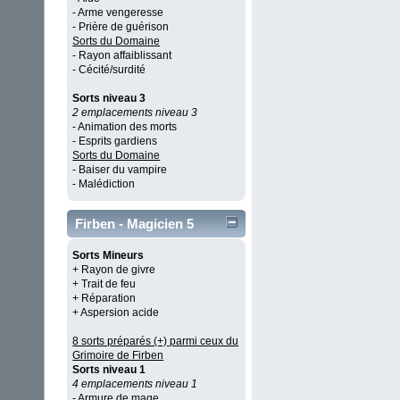
- Arme vengeresse
- Prière de guérison
Sorts du Domaine
- Rayon affaiblissant
- Cécité/surdité
Sorts niveau 3
2 emplacements niveau 3
- Animation des morts
- Esprits gardiens
Sorts du Domaine
- Baiser du vampire
- Malédiction
Firben - Magicien 5
Sorts Mineurs
+ Rayon de givre
+ Trait de feu
+ Réparation
+ Aspersion acide
8 sorts préparés (+) parmi ceux du
Grimoire de Firben
Sorts niveau 1
4 emplacements niveau 1
- Armure de mage