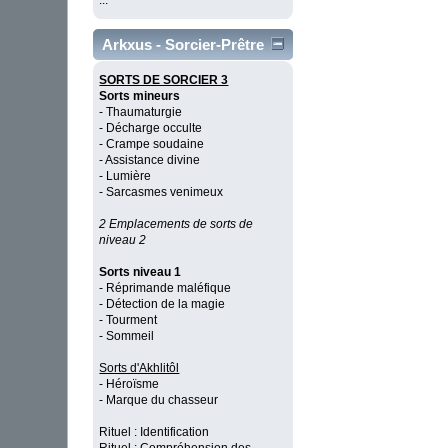
...
Arkxus - Sorcier-Prêtre
SORTS DE SORCIER 3
Sorts mineurs
- Thaumaturgie
- Décharge occulte
- Crampe soudaine
- Assistance divine
- Lumière
- Sarcasmes venimeux
2 Emplacements de sorts de
niveau 2
Sorts niveau 1
- Réprimande maléfique
- Détection de la magie
- Tourment
- Sommeil
Sorts d'Akhlitôl
- Héroïsme
- Marque du chasseur
Rituel : Identification