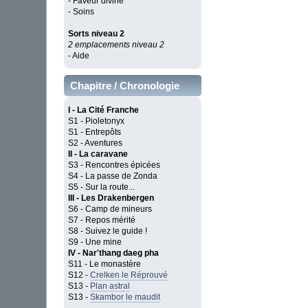
- Faveur divine
- Soins
Sorts niveau 2
2 emplacements niveau 2
- Aide
Chapitre / Chronologie
I - La Cité Franche
S1 - Pioletonyx
S1 - Entrepôts
S2 - Aventures
II - La caravane
S3 - Rencontres épicées
S4 - La passe de Zonda
S5 - Sur la route...
III - Les Drakenbergen
S6 - Camp de mineurs
S7 - Repos mérité
S8 - Suivez le guide !
S9 - Une mine
IV - Nar'thang daeg pha
S11 - Le monastère
S12 -
Crelken le Réprouvé
S13 -
Plan astral
S13 -
Skambor le maudit