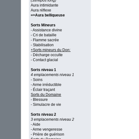
(3x/repos long)
Aura intimidante
Aura réflexe
=>Aura belliqueuse
Sorts Mineurs
- Assistance divine
- Cri de bataille
- Flamme sacrée
- Stabilisation
+Sorts mineurs du Don:
- Décharge occulte
- Contact glacial
Sorts niveau 1
4 emplacements niveau 1
- Soins
- Arme irréductible
- Éclair traçant
Sorts du Domaine
- Blessure
- Simulacre de vie
Sorts niveau 2
3 emplacements niveau 2
- Aide
- Arme vengeresse
- Prière de guérison