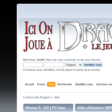
Bienvenue,
Invité
. Merci de
vous connecter
ou de
vous inscrire
.
Connexion avec identifiant, mot de passe et durée de la session
Accueil
Forum
Aide
Rechercher
Identifiez-vous
Inscrivez-vo
Le forum des Dragons
»
Aide
Niveau 5 : DV | PV max
Aide utilisateur SM