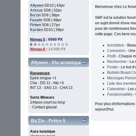
Allywen
5D10 | 43pv
Bienvenue chez Le forum
Arkxus
5D8 | 32pv
Ba'zin
5D8 | 38pv
SMF est la solution forum
Fazaïm
5D8 | 48pv
un sujet donné d'une mani
Firben
5D6 | 27pv
pour de nombreuses fonct
Karden
5D10 | 39pv
cette page. Ces liens vo
Niveau 5
: 6500 PX
o
o
o o o o o o o o
Inscription
- Beauc
Niveau 6
:
14 000 PX
Connexion
- Une 
Profil
- Chaque me
Rechercher
- La 
Allywen - Elu arcanique
Poster
- Le but d'
Bulletin Board C
Ravageuse
Messages Perso
Epée longue +1
Cha - DD 11 - Atq +3
Liste des membr
INT 13 - SAG 13 - CHA 13
Calendrier
- Les 
Fonctionnalités
- 
Sorts Mineurs
1/repos court ou long
Pour plus d'informations 
- Contact glacial
aujourd'hui.
Ba'Zin - Prêtre 5
Aura lunatique