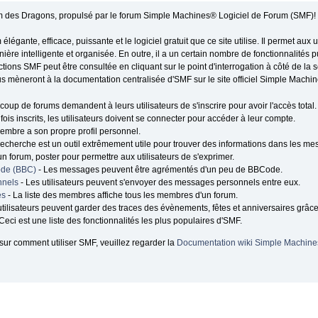
 des Dragons, propulsé par le forum Simple Machines® Logiciel de Forum (SMF)!
 élégante, efficace, puissante et le logiciel gratuit que ce site utilise. Il permet a
ère intelligente et organisée. En outre, il a un certain nombre de fonctionnalités pu
ions SMF peut être consultée en cliquant sur le point d'interrogation à côté de la 
us mèneront à la documentation centralisée d'SMF sur le site officiel Simple Machin
oup de forums demandent à leurs utilisateurs de s'inscrire pour avoir l'accès total.
fois inscrits, les utilisateurs doivent se connecter pour accéder à leur compte.
mbre a son propre profil personnel.
recherche est un outil extrêmement utile pour trouver des informations dans les mes
un forum, poster pour permettre aux utilisateurs de s'exprimer.
ode (BBC)
- Les messages peuvent être agrémentés d'un peu de BBCode.
nnels
- Les utilisateurs peuvent s'envoyer des messages personnels entre eux.
es
- La liste des membres affiche tous les membres d'un forum.
utilisateurs peuvent garder des traces des évènements, fêtes et anniversaires grâce
Ceci est une liste des fonctionnalités les plus populaires d'SMF.
sur comment utiliser SMF, veuillez regarder la
Documentation wiki Simple Machine