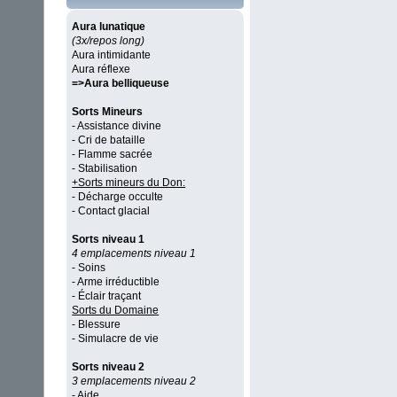
Aura lunatique
(3x/repos long)
Aura intimidante
Aura réflexe
=>Aura belliqueuse
Sorts Mineurs
- Assistance divine
- Cri de bataille
- Flamme sacrée
- Stabilisation
+Sorts mineurs du Don:
- Décharge occulte
- Contact glacial
Sorts niveau 1
4 emplacements niveau 1
- Soins
- Arme irréductible
- Éclair traçant
Sorts du Domaine
- Blessure
- Simulacre de vie
Sorts niveau 2
3 emplacements niveau 2
- Aide