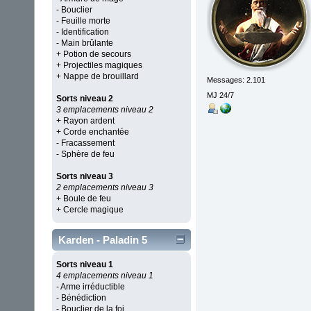
- Bouclier
- Feuille morte
- Identification
- Main brûlante
+ Potion de secours
+ Projectiles magiques
+ Nappe de brouillard
Messages: 2.101
MJ 24/7
Sorts niveau 2
3 emplacements niveau 2
+ Rayon ardent
+ Corde enchantée
- Fracassement
- Sphère de feu
Sorts niveau 3
2 emplacements niveau 3
+ Boule de feu
+ Cercle magique
Karden - Paladin 5
Sorts niveau 1
4 emplacements niveau 1
- Arme irréductible
- Bénédiction
- Bouclier de la foi