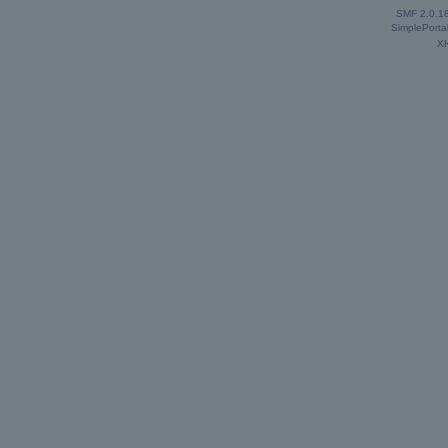
SMF 2.0.1
SimplePorta
X