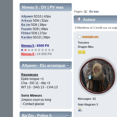
Niveau 5 : DV | PV max
Pages: [
1
]
En bas
Allywen
5D10 | 43pv
Auteur
Arkxus
5D8 | 32pv
Ba'zin
5D8 | 38pv
0 Membres et 1 Invité sur ce suje
Fazaïm
5D8 | 48pv
Firben
5D6 | 27pv
metatron
Karden
5D10 | 39pv
Tenctere
Niveau 5
: 6500 PX
Dragon Bleu
o
o
o o o o o o o o
Niveau 6
:
14 000 PX
Allywen - Elu arcanique
Ravageuse
Epée longue +1
Cha - DD 11 - Atq +3
INT 13 - SAG 13 - CHA 13
Sorts Mineurs
Messages: 62
1/repos court ou long
- Contact glacial
Nain Magicien 3
Ba'Zin - Prêtre 5