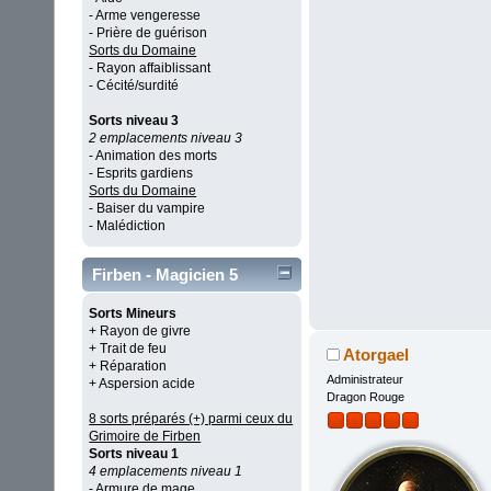
- Arme vengeresse
- Prière de guérison
Sorts du Domaine
- Rayon affaiblissant
- Cécité/surdité
Sorts niveau 3
2 emplacements niveau 3
- Animation des morts
- Esprits gardiens
Sorts du Domaine
- Baiser du vampire
- Malédiction
Firben - Magicien 5
Sorts Mineurs
+ Rayon de givre
+ Trait de feu
Atorgael
+ Réparation
Administrateur
+ Aspersion acide
Dragon Rouge
8 sorts préparés (+) parmi ceux du
Grimoire de Firben
Sorts niveau 1
4 emplacements niveau 1
- Armure de mage