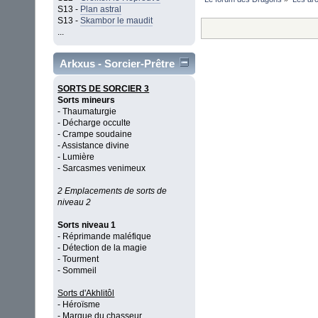
S13 -
Plan astral
S13 -
Skambor le maudit
...
Arkxus - Sorcier-Prêtre
SORTS DE SORCIER 3
Sorts mineurs
- Thaumaturgie
- Décharge occulte
- Crampe soudaine
- Assistance divine
- Lumière
- Sarcasmes venimeux
2 Emplacements de sorts de
niveau 2
Sorts niveau 1
- Réprimande maléfique
- Détection de la magie
- Tourment
- Sommeil
Sorts d'Akhlitôl
- Héroïsme
- Marque du chasseur