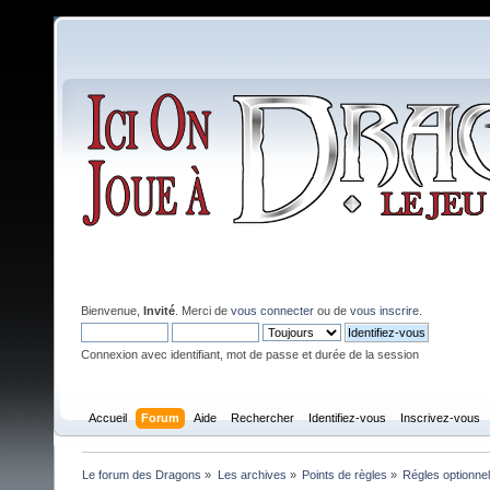
Bienvenue,
Invité
. Merci de
vous connecter
ou de
vous inscrire
.
Connexion avec identifiant, mot de passe et durée de la session
Accueil
Forum
Aide
Rechercher
Identifiez-vous
Inscrivez-vous
Le forum des Dragons
»
Les archives
»
Points de règles
»
Régles optionnel