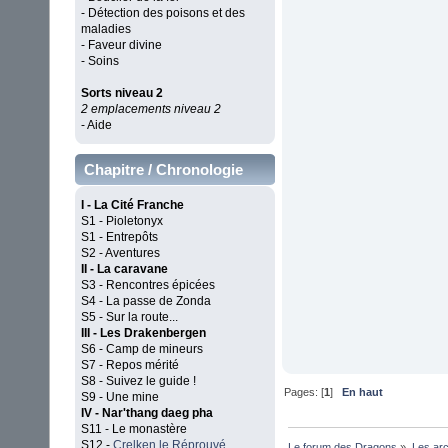
- Détection des poisons et des
maladies
- Faveur divine
- Soins
Sorts niveau 2
2 emplacements niveau 2
- Aide
Chapitre / Chronologie
I - La Cité Franche
S1 - Pioletonyx
S1 - Entrepôts
S2 - Aventures
II - La caravane
S3 - Rencontres épicées
S4 - La passe de Zonda
S5 - Sur la route...
III - Les Drakenbergen
S6 - Camp de mineurs
S7 - Repos mérité
S8 - Suivez le guide !
Pages: [
1
]
En haut
S9 - Une mine
IV - Nar'thang daeg pha
S11 - Le monastère
S12 -
Crelken le Réprouvé
Le forum des Dragons
»
Les ar