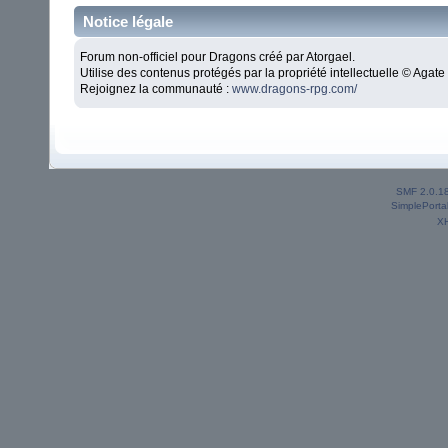
Notice légale
Forum non-officiel pour Dragons créé par Atorgael.
Utilise des contenus protégés par la propriété intellectuelle © Aga
Rejoignez la communauté :
www.dragons-rpg.com/
SMF 2.0.1
SimplePorta
X