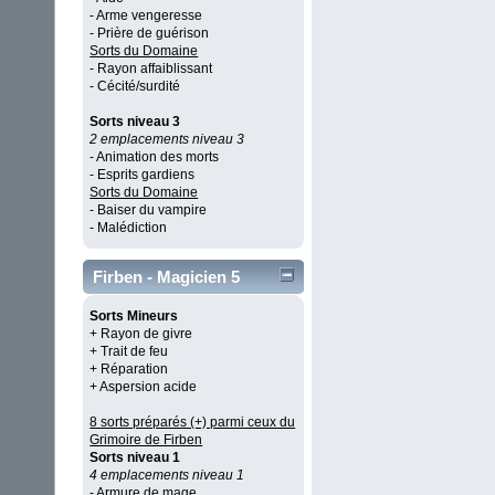
- Arme vengeresse
- Prière de guérison
Sorts du Domaine
- Rayon affaiblissant
- Cécité/surdité
Sorts niveau 3
2 emplacements niveau 3
- Animation des morts
- Esprits gardiens
Sorts du Domaine
- Baiser du vampire
- Malédiction
Firben - Magicien 5
Sorts Mineurs
+ Rayon de givre
+ Trait de feu
+ Réparation
+ Aspersion acide
8 sorts préparés (+) parmi ceux du
Grimoire de Firben
Sorts niveau 1
4 emplacements niveau 1
- Armure de mage