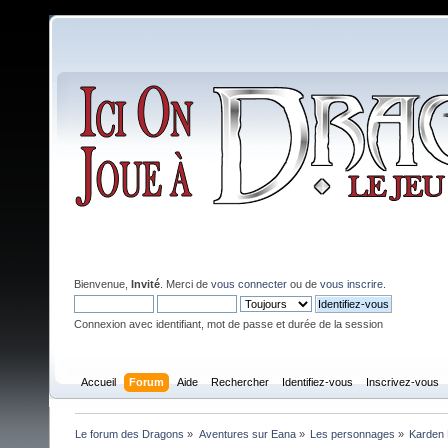
Bienvenue,
Invité
. Merci de
vous connecter
ou de
vous inscrire
.
Connexion avec identifiant, mot de passe et durée de la session
Accueil
Forum
Aide
Rechercher
Identifiez-vous
Inscrivez-vous
Le forum des Dragons
»
Aventures sur Eana
»
Les personnages
»
Karden 