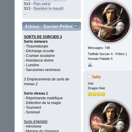
S13 -
Plan astral
S13 -
Skambor le maudit
...
Arkxus - Sorcier-Prêtre
SORTS DE SORCIER 3
Sorts mineurs
- Thaumaturgie
Messages: 748
- Décharge occulte
Tieffelin Sorcier 4 - Prêtre 1
- Crampe soudaine
Humain Paladin 5
- Assistance divine
- Lumière
- Sarcasmes venimeux
Ivitz
2 Emplacements de sorts de
Ivitz
niveau 2
Dragon Noir
Sorts niveau 1
- Réprimande maléfique
- Détection de la magie
- Tourment
- Sommeil
Sorts d'Akhlitôl
- Héroïsme
- Marque du chasseur