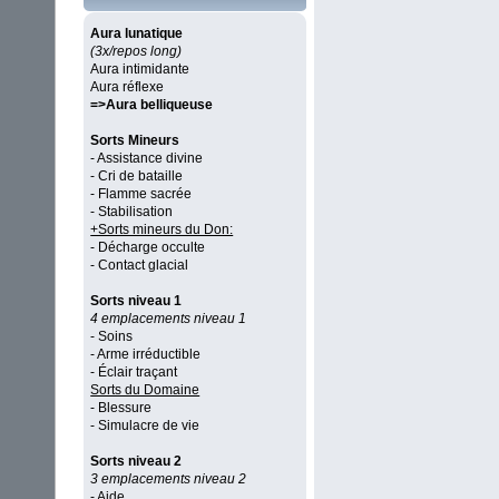
Aura lunatique
(3x/repos long)
Aura intimidante
Aura réflexe
=>Aura belliqueuse
Sorts Mineurs
- Assistance divine
- Cri de bataille
- Flamme sacrée
- Stabilisation
+Sorts mineurs du Don:
- Décharge occulte
- Contact glacial
Sorts niveau 1
4 emplacements niveau 1
- Soins
- Arme irréductible
- Éclair traçant
Sorts du Domaine
- Blessure
- Simulacre de vie
Sorts niveau 2
3 emplacements niveau 2
- Aide