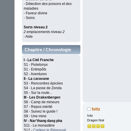
- Détection des poisons et des
maladies
- Faveur divine
- Soins
Sorts niveau 2
2 emplacements niveau 2
- Aide
Chapitre / Chronologie
I - La Cité Franche
S1 - Pioletonyx
S1 - Entrepôts
S2 - Aventures
II - La caravane
S3 - Rencontres épicées
S4 - La passe de Zonda
S5 - Sur la route...
III - Les Drakenbergen
S6 - Camp de mineurs
S7 - Repos mérité
Ivitz
S8 - Suivez le guide !
Ivitz
S9 - Une mine
Dragon Noir
IV - Nar'thang daeg pha
S11 - Le monastère
S12 -
Crelken le Réprouvé