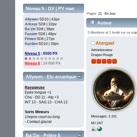
Niveau 5 : DV | PV max
Pages: [
1
]
En bas
Allywen
5D10 | 43pv
Auteur
Arkxus
5D8 | 32pv
Ba'zin
5D8 | 38pv
0 Membres et 1 Invité sur ce suje
Fazaïm
5D8 | 48pv
Firben
5D6 | 27pv
Atorgael
Karden
5D10 | 39pv
Administrateur
Niveau 5
: 6500 PX
Dragon Rouge
o
o
o o o o o o o o
Niveau 6
:
14 000 PX
Allywen - Elu arcanique
Ravageuse
Epée longue +1
Cha - DD 11 - Atq +3
INT 13 - SAG 13 - CHA 13
Sorts Mineurs
Messages: 2.101
1/repos court ou long
- Contact glacial
MJ 24/7
Ba'Zin - Prêtre 5