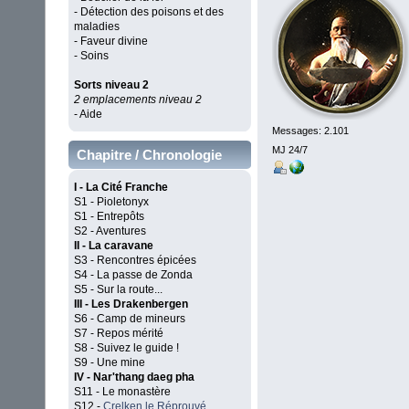
- Détection des poisons et des
maladies
- Faveur divine
- Soins
Sorts niveau 2
2 emplacements niveau 2
- Aide
Messages: 2.101
MJ 24/7
Chapitre / Chronologie
I - La Cité Franche
S1 - Pioletonyx
S1 - Entrepôts
S2 - Aventures
II - La caravane
S3 - Rencontres épicées
S4 - La passe de Zonda
S5 - Sur la route...
III - Les Drakenbergen
S6 - Camp de mineurs
S7 - Repos mérité
S8 - Suivez le guide !
S9 - Une mine
IV - Nar'thang daeg pha
S11 - Le monastère
S12 -
Crelken le Réprouvé