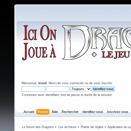
Bienvenue,
Invité
. Merci de
vous connecter
ou de
vous inscrire
.
Connexion avec identifiant, mot de passe et durée de la session
Accueil
Forum
Aide
Rechercher
Identifiez-vous
Inscrivez-vous
Le forum des Dragons
»
Les archives
»
Points de règles
»
Application du 