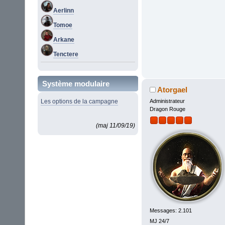
Aerlinn
Tomoe
Arkane
Tenctere
Système modulaire
Atorgael
Les options de la campagne
Administrateur
Dragon Rouge
(maj 11/09/19)
Messages: 2.101
MJ 24/7