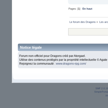
Pages: [
1
]
En haut
Le forum des Dragons
»
Les ar
Notice légale
Forum non-officiel pour Dragons créé par Atorgael.
Utilise des contenus protégés par la propriété intellectuelle © Aga
Rejoignez la communauté :
www.dragons-rpg.com/
SMF 2.0.1
SimplePorta
X