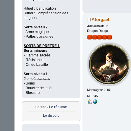
Rituel : Identification
Rituel : Compréhension des
langues
Atorgael
Administrateur
Sorts niveau 2
Dragon Rouge
- Arme magique
- Pattes d'araignée
SORTS DE PRETRE 1
Sorts mineurs
- Flamme sacrée
- Résistance
- Cri de bataille
Sorts niveau 1
2 emplacements
- Soins
- Bouclier de la foi
Messages: 2.101
- Blessure
MJ 24/7
Le site
/
Le résumé
Le discord