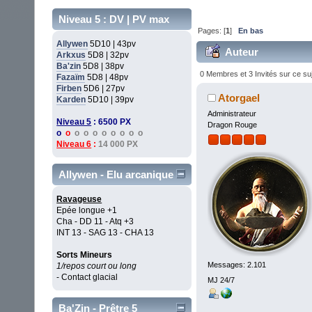
Niveau 5 : DV | PV max
Pages: [
1
]
En bas
Allywen
5D10 | 43pv
Auteur
Arkxus
5D8 | 32pv
Ba'zin
5D8 | 38pv
(Lu 58308 fois)
0 Membres et 3 Invités sur ce su
Fazaïm
5D8 | 48pv
Firben
5D6 | 27pv
Atorgael
Karden
5D10 | 39pv
Administrateur
Niveau 5
: 6500 PX
Dragon Rouge
o
o
o o o o o o o o
Niveau 6
:
14 000 PX
Allywen - Elu arcanique
Ravageuse
Epée longue +1
Cha - DD 11 - Atq +3
INT 13 - SAG 13 - CHA 13
Sorts Mineurs
Messages: 2.101
1/repos court ou long
- Contact glacial
MJ 24/7
Ba'Zin - Prêtre 5