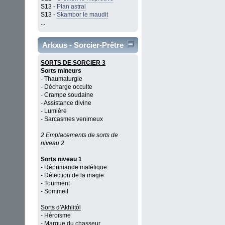
S13 -
Plan astral
S13 -
Skambor le maudit
...
Arkxus - Sorcier-Prêtre
SORTS DE SORCIER 3
Sorts mineurs
- Thaumaturgie
- Décharge occulte
- Crampe soudaine
- Assistance divine
- Lumière
- Sarcasmes venimeux
2 Emplacements de sorts de
niveau 2
Sorts niveau 1
- Réprimande maléfique
- Détection de la magie
- Tourment
- Sommeil
Sorts d'Akhlitôl
- Héroïsme
- Marque du chasseur