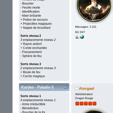
- Bouclier
- Feuille morte
- Identification
- Main brûlante
+ Potion de secours
+ Projectiles magiques
Messages: 2.101
+ Nappe de brouillard
MJ 24/7
Sorts niveau 2
3 emplacements niveau 2
+ Rayon ardent
+ Corde enchantée
- Fracassement
- Sphère de feu
Sorts niveau 3
2 emplacements niveau 3
+ Boule de feu
+ Cercle magique
Karden - Paladin 5
Atorgael
Administrateur
Sorts niveau 1
Dragon Rouge
4 emplacements niveau 1
- Arme irréductible
- Bénédiction
- Bouclier de la foi