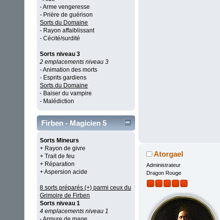
- Arme vengeresse
- Prière de guérison
Sorts du Domaine
- Rayon affaiblissant
- Cécité/surdité
Sorts niveau 3
2 emplacements niveau 3
- Animation des morts
- Esprits gardiens
Sorts du Domaine
- Baiser du vampire
- Malédiction
Firben - Magicien 5
Sorts Mineurs
+ Rayon de givre
Atorgael
+ Trait de feu
+ Réparation
Administrateur
+ Aspersion acide
Dragon Rouge
8 sorts préparés (+) parmi ceux du
Grimoire de Firben
Sorts niveau 1
4 emplacements niveau 1
- Armure de mage