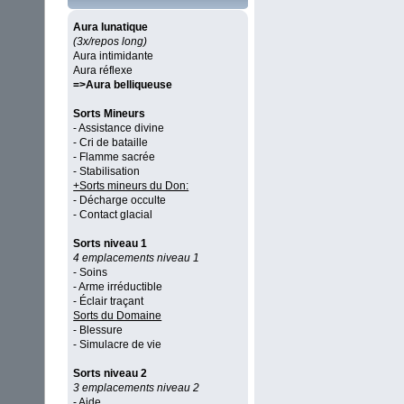
Aura lunatique
(3x/repos long)
Aura intimidante
Aura réflexe
=>Aura belliqueuse
Sorts Mineurs
- Assistance divine
- Cri de bataille
- Flamme sacrée
- Stabilisation
+Sorts mineurs du Don:
- Décharge occulte
- Contact glacial
Sorts niveau 1
4 emplacements niveau 1
- Soins
- Arme irréductible
- Éclair traçant
Sorts du Domaine
- Blessure
- Simulacre de vie
Sorts niveau 2
3 emplacements niveau 2
- Aide