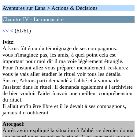
Aventures sur Eana > Actions & Décisions
Chapitre IV - Le monastère
<<
<
(61/61)
Ivitz
:
Arkxus fût ému du témoignage de ses compagnons.
vous n'imaginez pas, les amis, à quel point cela est
important pour moi dit il ma voie légèrement étranglé.
Pour l'instant allez vous préparer mentalement, restaurez
vous je vais aller étudier le rituel voir tous les détails.
Sur ce, Arkxus parti demandé à l'abbé et à vamna de
l'assister dans le rituel. Il demanda également à l'archiviste
de bien vouloir l'aider à avoir une meilleur compréhension
du rituel.
Il allait enfin être libre et il le devait à ses compagnons,
jamais il n oublierait.
Atorgael
:
Après avoir expliqué la situation à l'abbé, ce dernier donna
son accord pour organiser le rituel. Ceci consistait surtout